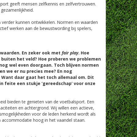
ort geeft mensen zelfkennis en zelfvertrouwen.
 gezamenlijkheid.
ich verder kunnen ontwikkelen. Normen en waarden
actief werken aan de bewustwording bij spelers,
 waarden. En zeker ook met
fair play
. Hoe
 buiten het veld? Hoe proberen we problemen
 nog wel even doorgaan. Toch blijven normen
en we er nu precies mee? En nog
k? Want daar gaat het toch allemaal om. Dit
n feite een stukje ‘gereedschap’ voor onze
kheid bieden te genieten van de voetbalsport. Een
citeiten en achtergrond. Wij willen een actieve,
ngsmogelijkheden voor de leden herkend wordt als
en accommodatie hoog in het vaandel staan.