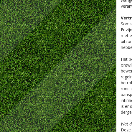
wange
veran
Vert
Soms 
Er zi
met ee
uitzo
hebbe
Het b
ontwi
bewer
regelm
betro
rondl
aansp
intim
is er
derge
Wat d
Deze l