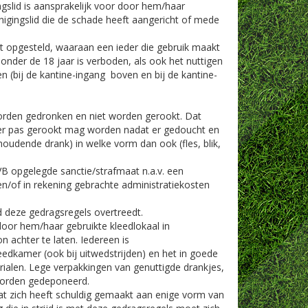
gslid is aansprakelijk voor door hem/haar
igingslid die de schade heeft aangericht of mede
nt opgesteld, waaraan een ieder die gebruik maakt
onder de 18 jaar is verboden, als ook het nuttigen
 (bij de kantine-ingang boven en bij de kantine-
orden gedronken en niet worden gerookt. Dat
 er pas gerookt mag worden nadat er gedoucht en
oudende drank) in welke vorm dan ook (fles, blik,
VB opgelegde sanctie/strafmaat n.a.v. een
n/of in rekening gebrachte administratiekosten
id deze gedragsregels overtreedt.
 door hem/haar gebruikte kleedlokaal in
 achter te laten. Iedereen is
eedkamer (ook bij uitwedstrijden) en het in goede
ialen. Lege verpakkingen van genuttigde drankjes,
worden gedeponeerd.
dat zich heeft schuldig gemaakt aan enige vorm van