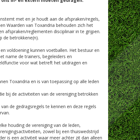
ons in- en extern moeten gedragen.
 instemt met en je houdt aan de afspraken/regels,
 en Waarden van Toxandria behouden zich het
 afspraken/reglementen disciplinair in te grijpen.
p de betrokkene(n).
 en voldoening kunnen voetballen. Het bestuur en
et name de trainers, begeleiders en
dfunctie voor wat betreft het uitdragen en
nen Toxandria en is van toepassing op alle leden
die bij de activiteiten van de vereniging betrokken
van de gedragsregels te kennen en deze regels
rvan.
lke houding de vereniging van de leden,
renigingsactiviteiten, zowel bij een thuiswedstrijd
der is een activiteit waar meer achter zit dan alleen