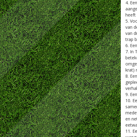
4. Ee
aange
heeft 
5. Vo
van d
van d
trap 
6. Ee
7. In
betek
omgek
krat)
8. Ee
geple
verhal
9. Een
10. E
samen
medev
en ne
eetwa
11. E