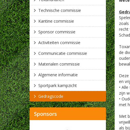
wete
Technische commissie
Gedr
Spele
Kantine commissie
zoals
recht
Sponsor commissie
Schad
Activiteiten commissie
Toxan
de di
Communicatie commissie
ouder
Materialen commissie
bewak
Algemene informatie
Deze 
en vri
Sportpark kampzicht
• Alle
zijn 
Gedragscode
• Oud
met h
Sponsors
Met b
vrijwi
als bi