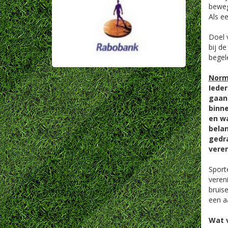
beweg
Als e
Doel 
bij d
begele
Norm
Iede
gaan 
binne
en w
belan
gedra
veren
Sporte
veren
bruis
een a
Wat 