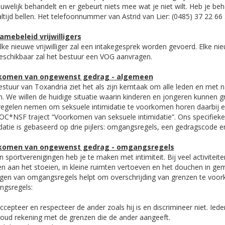
ouwelijk behandelt en er gebeurt niets mee wat je niet wilt. Heb je be
ltijd bellen. Het telefoonnummer van Astrid van Lier: (0485) 37 22 66 
mebeleid vrijwilligers
lke nieuwe vrijwilliger zal een intakegesprek worden gevoerd. Elke ni
beschikbaar zal het bestuur een VOG aanvragen.
komen van ongewenst gedrag - algemeen
estuur van Toxandria ziet het als zijn kerntaak om alle leden en met
n. We willen de huidige situatie waarin kinderen en jongeren kunnen g
egelen nemen om seksuele intimidatie te voorkomen horen daarbij en
OC*NSF traject “Voorkomen van seksuele intimidatie”. Ons specifiek
idatie is gebaseerd op drie pijlers: omgangsregels, een gedragscode 
komen van ongewenst gedrag - omgangsregels
 sportverenigingen heb je te maken met intimiteit. Bij veel activiteit
n aan het stoeien, in kleine ruimten vertoeven en het douchen in gem
agen van omgangsregels helpt om overschrijding van grenzen te voor
gsregels:
accepteer en respecteer de ander zoals hij is en discrimineer niet. Ied
 houd rekening met de grenzen die de ander aangeeft.