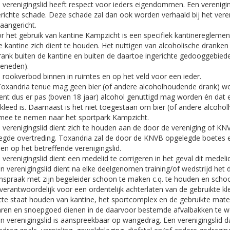
n verenigingslid heeft respect voor ieders eigendommen. Een verenigin
richte schade. Deze schade zal dan ook worden verhaald bij het veren
aangericht.
or het gebruik van kantine Kampzicht is een specifiek kantineregleme
e kantine zich dient te houden. Het nuttigen van alcoholische dranken 
rank buiten de kantine en buiten de daartoe ingerichte gedooggebieden
beneden).
n rookverbod binnen in ruimtes en op het veld voor een ieder.
 Toxandria tenue mag geen bier (of andere alcoholhoudende drank) w
ent dus er pas (boven 18 jaar) alcohol genuttigd mag worden én dat
leed is. Daarnaast is het niet toegestaan om bier (of andere alcoholh
 mee te nemen naar het sportpark Kampzicht.
n verenigingslid dient zich te houden aan de door de vereniging of KN
egde overtreding. Toxandria zal de door de KNVB opgelegde boetes e
en op het betreffende verenigingslid.
 verenigingslid dient een medelid te corrigeren in het geval dit medel
en verenigingslid dient na elke deelgenomen training/of wedstrijd het
spraak met zijn begeleider schoon te maken c.q. te houden en schoon
erantwoordelijk voor een ordentelijk achterlaten van de gebruikte kl
tte staat houden van kantine, het sportcomplex en de gebruikte mater
ren en snoepgoed dienen in de daarvoor bestemde afvalbakken te 
en verenigingslid is aanspreekbaar op wangedrag. Een verenigingslid 