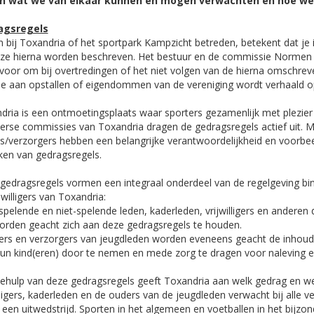
n wat we van elkaar kunnen en mogen verwachten en hoe we 
agsregels
n bij Toxandria of het sportpark Kampzicht betreden, betekent dat je
 ze hierna worden beschreven. Het bestuur en de commissie Normen
 voor om bij overtredingen of het niet volgen van de hierna omschreven
e aan opstallen of eigendommen van de vereniging wordt verhaald o
dria is een ontmoetingsplaats waar sporters gezamenlijk met plezier
verse commissies van Toxandria dragen de gedragsregels actief uit. M
s/verzorgers hebben een belangrijke verantwoordelijkheid en voorbeel
en van gedragsregels.
gedragsregels vormen een integraal onderdeel van de regelgeving bin
jwilligers van Toxandria:
 spelende en niet-spelende leden, kaderleden, vrijwilligers en anderen 
worden geacht zich aan deze gedragsregels te houden.
ers en verzorgers van jeugdleden worden eveneens geacht de inhoud 
un kind(eren) door te nemen en mede zorg te dragen voor naleving e
ehulp van deze gedragsregels geeft Toxandria aan welk gedrag en we
lligers, kaderleden en de ouders van de jeugdleden verwacht bij alle ve
j een uitwedstrijd. Sporten in het algemeen en voetballen in het bijzon