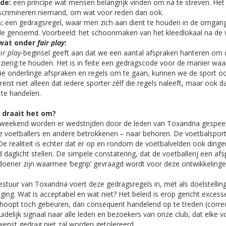
de:
een principe wat mensen belangrijk vinden om na te streven. Het g
scrimineren niemand, om wat voor reden dan ook.
:
een gedragsregel, waar men zich aan dient te houden in de omgang
e genoemd. Voorbeeld: het schoonmaken van het kleedlokaal na de we
wat onder
fair play
:
air play
-beginsel geeft aan dat we een aantal afspraken hanteren om 
ezierig te houden. Het is in feite een gedragscode voor de manier w
ie onderlinge afspraken en regels om te gaan, kunnen we de sport ook
reist niet alleen dat iedere sporter zélf die regels naleeft, maar ook d
 te handelen.
 draait het om?
 weekend worden er wedstrijden door de leden van Toxandria gespeeld
e voetballers en andere betrokkenen – naar behoren. De voetbalspor
 De realiteit is echter dat er op en rondom de voetbalvelden ook dinge
 daglicht stellen. De simpele constatering, dat de voetballerij een af
oener zijn waarmee ‘begrip’ gevraagd wordt voor deze ontwikkelingen
estuur van Toxandria voert deze gedragsregels in, met als doelstellin
iging. Wat is acceptabel en wat niet? Het beleid is erop gericht exces
hoopt toch gebeuren, dan consequent handelend op te treden (correct
uidelijk signaal naar alle leden en bezoekers van onze club, dat elke 
enst gedrag niet zal worden getolereerd.