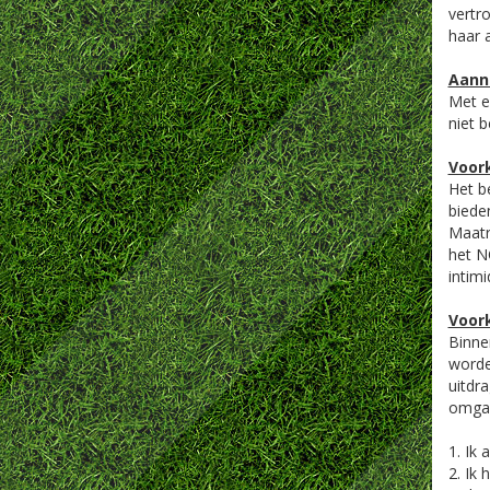
vertr
haar a
Aanna
Met e
niet 
Voor
Het b
biede
Maatr
het N
intim
Voor
Binnen
worde
uitdr
omgan
1. Ik 
2. Ik