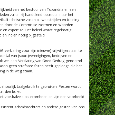
lijkheid van het bestuur van Toxandria en een
den zullen zij handelend optreden naar het
etbaltechnische zaken bij wedstrijden en training
orden door de Commissie Normen en Waarden
 en expertise. Het beleid wordt regelmatig
en indien nodig bijgesteld.
erklaring voor zijn (nieuwe) vrijwilligers aan te
or tal van (sport)verenigingen, bedrijven en
ook wel een ‘Verklaring van Goed Gedrag’ genoemd.
oon geen strafbare feiten heeft gepleegd die het
ging in de weg staan.
ehoorlijk taalgebruik te gebruiken. Pesten wordt
uit den boze.
het voetbalveld als eromheen en zijn een voorbeeld
assistent)scheidsrechters en andere gasten van ons