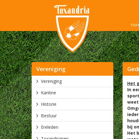
Ho
Vereniging
Ged
Vereniging
Het 
In ee
Kantine
sport
weet 
Historie
Omgek
ieder
Bestuur
houde
bij o
Ereleden
Het 
Toxandrianen