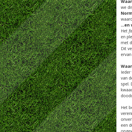
Waar
we di
Norm
waard
…en 
Het
f
en pl
met d
Dit ve
ervan
Waar
Ieder
van d
spel.
kwaad
doodd
Het b
veren
onver
een d
ongew