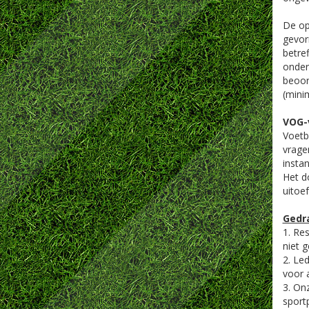
De op
gevor
betref
onder
beoor
(mini
VOG-
Voetb
vrage
insta
Het d
uitoef
Gedra
1. Re
niet 
2. Le
voor 
3. On
sport