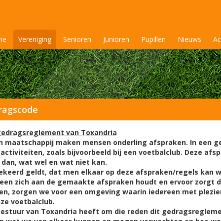
me
Vereniging
Senioren
Junioren
Pupillen
Nieuws
Ac
ragscode
gedragsreglement van Toxandria
n maatschappij maken mensen onderling afspraken. In een ge
activiteiten, zoals bijvoorbeeld bij een voetbalclub. Deze afsp
dan, wat wel en wat niet kan.
eerd geldt, dat men elkaar op deze afspraken/regels kan wi
een zich aan de gemaakte afspraken houdt en ervoor zorgt d
n, zorgen we voor een omgeving waarin iedereen met plezier
nze voetbalclub.
bestuur van Toxandria heeft om die reden dit gedragsreglem