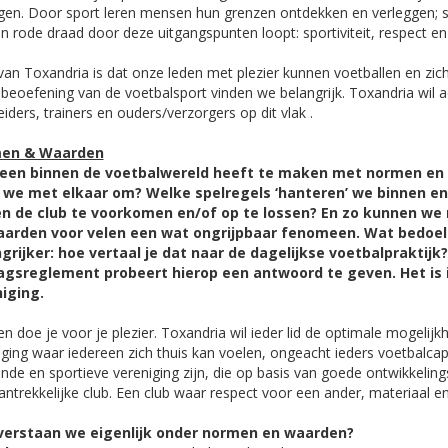
en. Door sport leren mensen hun grenzen ontdekken en verleggen; sp
en rode draad door deze uitgangspunten loopt: sportiviteit, respect en
van Toxandria is dat onze leden met plezier kunnen voetballen en z
e beoefening van de voetbalsport vinden we belangrijk. Toxandria wil 
iders, trainers en ouders/verzorgers op dit vlak .
en & Waarden
reen binnen de voetbalwereld heeft te maken met normen en
we met elkaar om? Welke spelregels ‘hanteren’ we binnen en
n de club te voorkomen en/of op te lossen? En zo kunnen we
aarden voor velen een wat ongrijpbaar fenomeen. Wat bedoel
grijker: hoe vertaal je dat naar de dagelijkse voetbalpraktij
gsreglement probeert hierop een antwoord te geven. Het is i
iging.
n doe je voor je plezier. Toxandria wil ieder lid de optimale mogelij
iging waar iedereen zich thuis kan voelen, ongeacht ieders voetbalcapa
ende en sportieve vereniging zijn, die op basis van goede ontwikkeli
antrekkelijke club. Een club waar respect voor een ander, materiaal 
verstaan we eigenlijk onder normen en waarden?