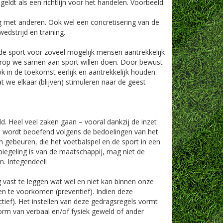
eldt als een richtlijn voor het handelen. Voorbeeld:
 met anderen. Ook wel een concretisering van de
dstrijd en training.
de sport voor zoveel mogelijk mensen aantrekkelijk
aarop we samen aan sport willen doen. Door bewust
 in de toekomst eerlijk en aantrekkelijk houden.
at we elkaar (blijven) stimuleren naar de geest
. Heel veel zaken gaan – vooral dankzij de inzet
t wordt beoefend volgens de bedoelingen van het
n gebeuren, die het voetbalspel en de sport in een
spiegeling is van de maatschappij, mag niet de
. Integendeel!
g vast te leggen wat wel en niet kan binnen onze
sen te voorkomen (preventief). Indien deze
ief). Het instellen van deze gedragsregels vormt
vorm van verbaal en/of fysiek geweld of ander