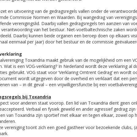
zet en uitvoering van de gedragsregels vallen onder de verantwoorde
mde Commissie Normen en Waarden. Bij wangedrag van verenigingsle
fende verenigingslid. Daarbij vallen gedragsregels ten aanzien van vo
 verantwoording van het bestuur. Niet-voetbaltechnische zaken w
deeld. Daarbij kunnen beide organen een beroep doen op elkaars visie
maal eenmaal per jaar) door het bestuur en de commissie geëvalueerd 
verklaring
alvereniging Toxandria maakt gebruik van de mogelijkheid om een VOG-v
n. Wat is een VOG-verklaring? In Nederland wordt deze verklaring al do
nties gebruikt. VOG staat voor ‘Verklaring Omtrent Gedrag’ en wordt 
ocument wordt uitgegeven door de overheid en verklaart dat een pers
enen van – in dit geval – een vrijwilligersfunctie bij een voetbalvereni
gsregels bij Toxandria
spect voor anderen staat voorop. Een lid van Toxandria dient geen onb
geaccepteerd. Verbaal en fysiek geweld en ander agressief gedrag zijn 
den van Toxandria zijn sportief met elkaar en tegen elkaar, zowel op 
anderen.
ze vereniging toont zich een goed gastheer voor bezoekende clubs, (
park.