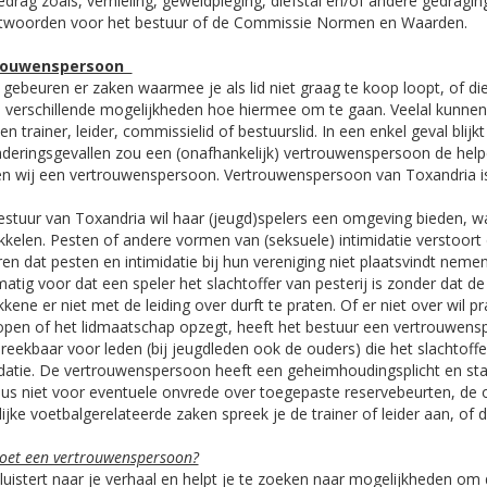
drag zoals, vernieling, geweldpleging, diefstal en/of andere gedraging
twoorden voor het bestuur of de Commissie Normen en Waarden.
rouwenspersoon
gebeuren er zaken waarmee je als lid niet graag te koop loopt, of die 
jn verschillende mogelijkheden hoe hiermee om te gaan. Veelal kun
n trainer, leider, commissielid of bestuurslid. In een enkel geval blijk
nderingsgevallen zou een (onafhankelijk) vertrouwenspersoon de hel
n wij een vertrouwenspersoon. Vertrouwenspersoon van Toxandria is 
estuur van Toxandria wil haar (jeugd)spelers een omgeving bieden, waa
kkelen. Pesten of andere vormen van (seksuele) intimidatie verstoort 
en dat pesten en intimidatie bij hun vereniging niet plaatsvindt neme
atig voor dat een speler het slachtoffer van pesterij is zonder dat de
kkene er niet met de leiding over durft te praten. Of er niet over wil
open of het lidmaatschap opzegt, heeft het bestuur een vertrouwen
reekbaar voor leden (bij jeugdleden ook de ouders) die het slachtoffe
idatie. De vertrouwenspersoon heeft een geheimhoudingsplicht en sta
 dus niet voor eventuele onvrede over toegepaste reservebeurten, de op
lijke voetbalgerelateerde zaken spreek je de trainer of leider aan, o
oet een vertrouwenspersoon?
uistert naar je verhaal en helpt je te zoeken naar mogelijkheden om d