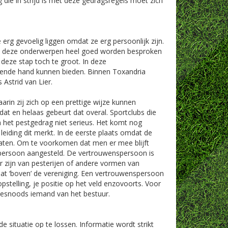
 die in strijd is met deze gedragsregels moet zich
erg gevoelig liggen omdat ze erg persoonlijk zijn.
nen deze onderwerpen heel goed worden besproken
t deze stap toch te groot. In deze
pende hand kunnen bieden. Binnen Toxandria
Astrid van Lier.
rin zij zich op een prettige wijze kunnen
dat en helaas gebeurt dat overal. Sportclubs die
n het pestgedrag niet serieus. Het komt nog
 leiding dit merkt. In de eerste plaats omdat de
 praten. Om te voorkomen dat men er mee blijft
spersoon aangesteld. De vertrouwenspersoon is
r zijn van pesterijen of andere vormen van
at ‘boven’ de vereniging. Een vertrouwenspersoon
stelling, je positie op het veld enzovoorts. Voor
f desnoods iemand van het bestuur.
e situatie op te lossen. Informatie wordt strikt