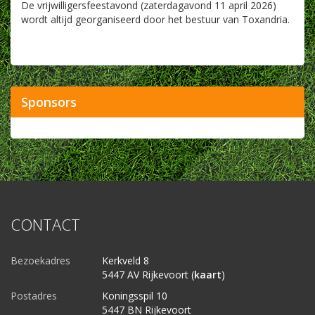
De vrijwilligersfeestavond (zaterdagavond 11 april 2026)
wordt altijd georganiseerd door het bestuur van Toxandria.
Sponsors
CONTACT
Bezoekadres
Kerkveld 8
5447 AV Rijkevoort (
kaart
)
Postadres
Koningsspil 10
5447 BN Rijkevoort