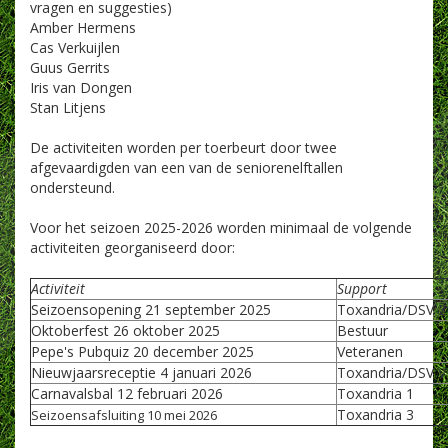
vragen en suggesties)
Amber Hermens
Cas Verkuijlen
Guus Gerrits
Iris van Dongen
Stan Litjens
De activiteiten worden per toerbeurt door twee
afgevaardigden van een van de seniorenelftallen
ondersteund.
Voor het seizoen 2025-2026 worden minimaal de volgende
activiteiten georganiseerd door:
Activiteit
Support
Seizoensopening 21 september 2025
Toxandria/DSV 2
Oktoberfest 26 oktober 2025
Bestuur
Pepe's Pubquiz 20 december 2025
Veteranen
Nieuwjaarsreceptie 4 januari 2026
Toxandria/DSV 
Carnavalsbal 12 februari 2026
Toxandria 1
Toxandria 3
Seizoensafsluiting 10 mei 2026