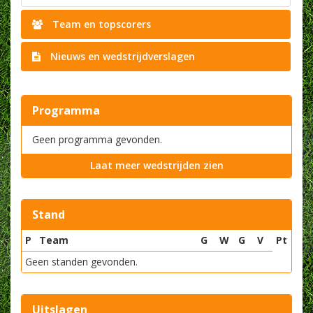
Team en topscorers
Nieuws en wedstrijdverslagen
Programma
Geen programma gevonden.
Laat meer wedstrijden zien
Stand
P
Team
G
W
G
V
Pt
Geen standen gevonden.
Uitslagen