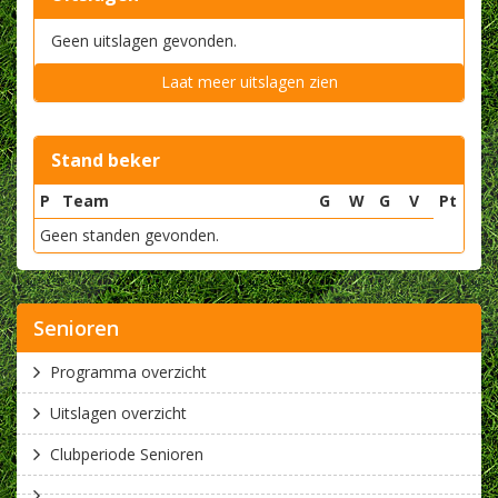
Geen uitslagen gevonden.
Laat meer uitslagen zien
Stand beker
P
Team
G
W
G
V
Pt
Geen standen gevonden.
Senioren
Programma overzicht
Uitslagen overzicht
Clubperiode Senioren