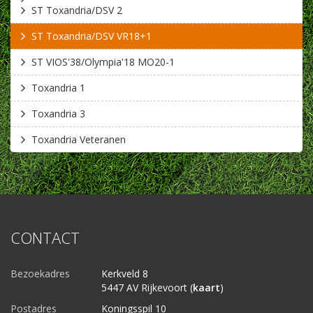
ST Toxandria/DSV 2
ST Toxandria/DSV VR18+1
ST VIOS'38/Olympia'18 MO20-1
Toxandria 1
Toxandria 3
Toxandria Veteranen
CONTACT
Bezoekadres
Kerkveld 8
5447 AV Rijkevoort (
kaart
)
Postadres
Koningsspil 10