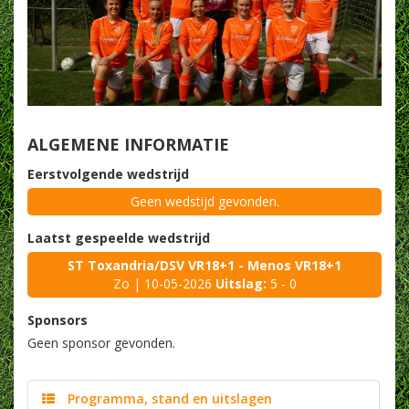
ALGEMENE INFORMATIE
Eerstvolgende wedstrijd
Geen wedstijd gevonden.
Laatst gespeelde wedstrijd
ST Toxandria/DSV VR18+1 - Menos VR18+1
Zo | 10-05-2026
Uitslag:
5 - 0
Sponsors
Geen sponsor gevonden.
Programma, stand en uitslagen