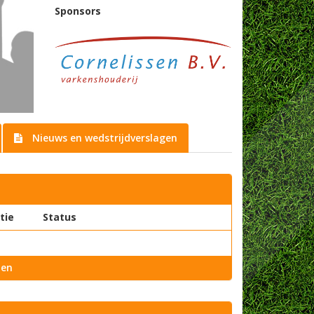
Sponsors
Nieuws en wedstrijdverslagen
tie
Status
ien