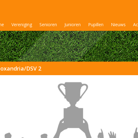
me
Vereniging
Senioren
Junioren
Pupillen
Nieuws
Ac
oxandria/DSV 2