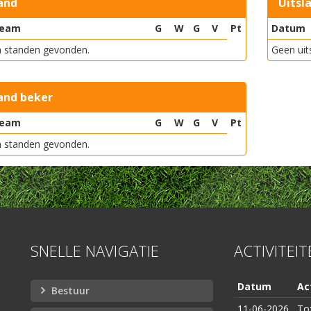
and
Uitsl
eam
G
W
G
V
Pt
Datum
 standen gevonden.
Geen uit
and beker
eam
G
W
G
V
Pt
 standen gevonden.
SNELLE NAVIGATIE
ACTIVITEI
Datum
Act
Bestuur
11-06-2026
To