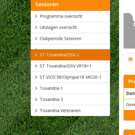
Senioren
Programma overzicht
Uitslagen overzicht
Clubperiode Senioren
ST Toxandria/DSV 2
ST Toxandria/DSV VR18+1
ST VIOS'38/Olympia'18 MO20-1
Pr
Toxandria 1
Dat
Toxandria 3
Gee
Toxandria Veteranen