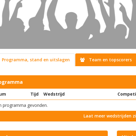
Programma, stand en uitslagen
Team en topscorers
ogramma
um
Tijd
Wedstrijd
Competi
n programma gevonden.
Laat meer wedstrijden z