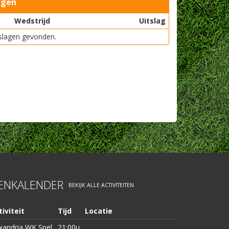
agen
Wedstrijd
Uitslag
slagen gevonden.
TENKALENDER
BEKIJK ALLE ACTIVITEITEN
iviteit
Tijd
Locatie
xandria WK Spel
21:00u