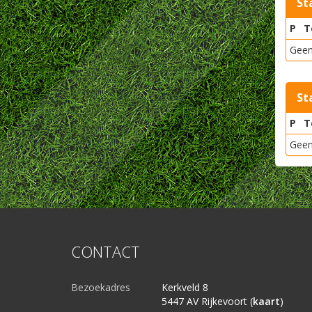
St
P
T
Geen
St
P
T
Geen
CONTACT
Bezoekadres
Kerkveld 8
5447 AV Rijkevoort (
kaart
)