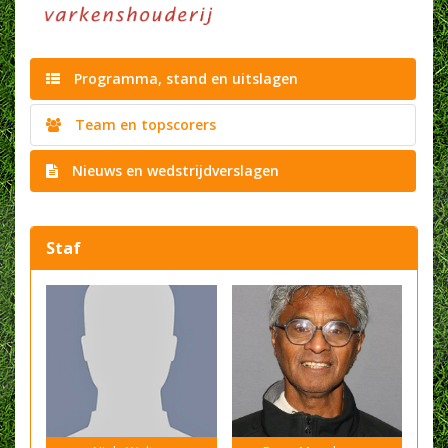
Programma, stand en uitslagen
Team en topscorers
Nieuws en wedstrijdverslagen
Staf