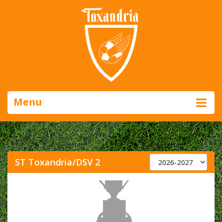
Menu
ST Toxandria/DSV 2