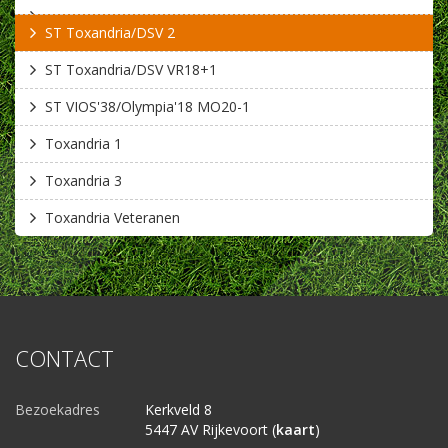
ST Toxandria/DSV 2
ST Toxandria/DSV VR18+1
ST VIOS'38/Olympia'18 MO20-1
Toxandria 1
Toxandria 3
Toxandria Veteranen
CONTACT
Bezoekadres
Kerkveld 8
5447 AV Rijkevoort (
kaart
)