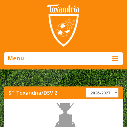
Menu
ST Toxandria/DSV 2