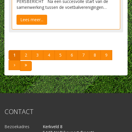
PERSBERICHT Na een succesvolle start van de
samenwerking tussen de voetbalverenigingen…
Lees meer...
1
2
3
4
5
6
7
8
9
CONTACT
Bezoekadres
Kerkveld 8