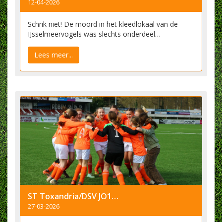
12-04-2026
Schrik niet! De moord in het kleedlokaal van de
IJsselmeervogels was slechts onderdeel…
Lees meer...
ST Toxandria/DSV JO11-4 kampioen!
27-03-2026