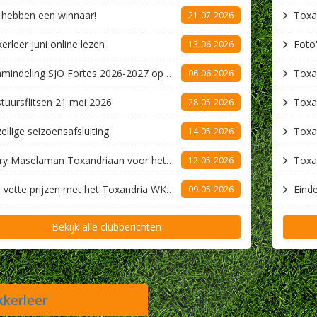
 hebben een winnaar!
21-07-2026
kerleer juni online lezen
Foto
13-06-2026
​Teamindeling SJO Fortes 2026-2027 op nieuwe website van Fortes
06-06-2026
tuursflitsen 21 mei 2026
28-05-2026
ellige seizoensafsluiting
Toxa
14-05-2026
Perry Maselaman Toxandriaan voor het Leven
12-05-2026
Win vette prijzen met het Toxandria WK 2026 Spel
​Eind
09-05-2026
Bekijk alle clubberichten