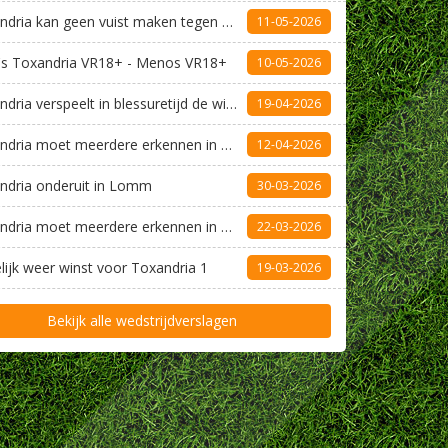
​Toxandria kan geen vuist maken tegen Vitesse ‘08
11-05-2026
's Toxandria VR18+ - Menos VR18+
10-05-2026
​Toxandria verspeelt in blessuretijd de winst
19-04-2026
​Toxandria moet meerdere erkennen in Leunen
12-04-2026
ndria onderuit in Lomm
30-03-2026
Toxandria moet meerdere erkennen in Sambeek
22-03-2026
elijk weer winst voor Toxandria 1
19-03-2026
Bekijk alle wedstrijdverslagen