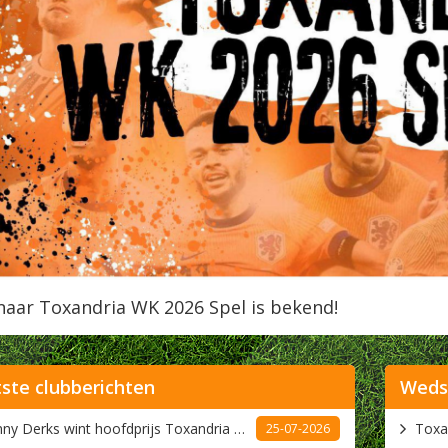
aar Toxandria WK 2026 Spel is bekend!
ste clubberichten
Wedst
Ronny Derks wint hoofdprijs Toxandria WK 2026 Spel
Toxa
25-07-2026