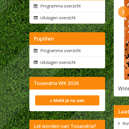
Programma overzicht
Uitslagen overzicht
Pupillen
Programma overzicht
Uitslagen overzicht
Toxandria WK 2026
pel
Winn
Lees meer
» Meld je nu aan
Laat
Lid worden van Toxandria?