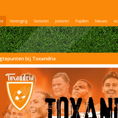
me
Vereniging
Senioren
Junioren
Pupillen
Nieuws
Ac
tepunten bij Toxandria