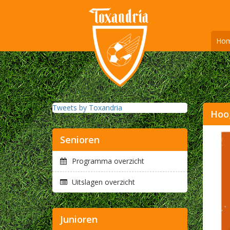
Ho
Tweets by Toxandria
Hoog
Senioren
Programma overzicht
Uitslagen overzicht
Junioren