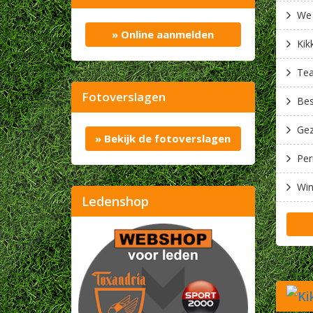
​We
» Online aanmelden
Kik
Fotoverslagen
Bes
Gez
» Bekijk de fotoverslagen
Ledenshop