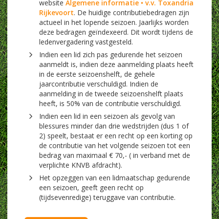
website
Algemene informatie • v.v. Toxandria
Rijkevoort
. De huidige contributiebedragen zijn
actueel in het lopende seizoen. Jaarlijks worden
deze bedragen geïndexeerd. Dit wordt tijdens de
ledenvergadering vastgesteld.
Indien een lid zich pas gedurende het seizoen
aanmeldt is, indien deze aanmelding plaats heeft
in de eerste seizoenshelft, de gehele
jaarcontributie verschuldigd. Indien de
aanmelding in de tweede seizoenshelft plaats
heeft, is 50% van de contributie verschuldigd.
Indien een lid in een seizoen als gevolg van
blessures minder dan drie wedstrijden (dus 1 of
2) speelt, bestaat er een recht op een korting op
de contributie van het volgende seizoen tot een
bedrag van maximaal € 70,- ( in verband met de
verplichte KNVB afdracht).
Het opzeggen van een lidmaatschap gedurende
een seizoen, geeft geen recht op
(tijdsevenredige) teruggave van contributie.