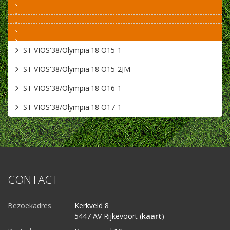
ST VIOS'38/Olympia'18 O15-1
ST VIOS'38/Olympia'18 O15-2JM
ST VIOS'38/Olympia'18 O16-1
ST VIOS'38/Olympia'18 O17-1
CONTACT
Bezoekadres
Kerkveld 8
5447 AV Rijkevoort (
kaart
)