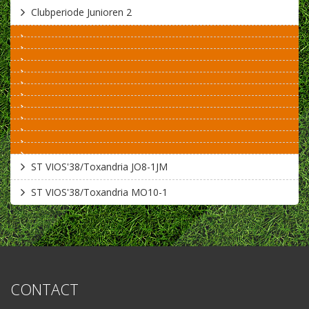
Clubperiode Junioren 2
ST VIOS'38/Toxandria JO8-1JM
ST VIOS'38/Toxandria MO10-1
CONTACT