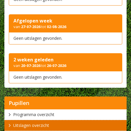
Afgelopen week
van
27-07-2026
tot
02-08-2026
Geen uitslagen gevonden.
2 weken geleden
van
20-07-2026
tot
26-07-2026
Geen uitslagen gevonden.
Pupillen
Programma overzicht
Uitslagen overzicht