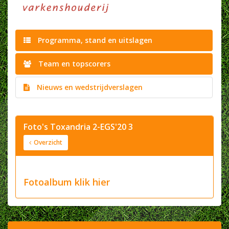
Programma, stand en uitslagen
Team en topscorers
Nieuws en wedstrijdverslagen
Foto's Toxandria 2-EGS'20 3
Overzicht
Fotoalbum klik hier