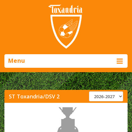
Menu
ST Toxandria/DSV 2