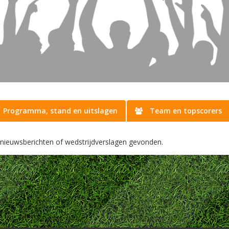
Programma, stand en uitslagen
Team en topscorers
nieuwsberichten of wedstrijdverslagen gevonden.