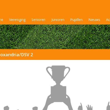
me
Vereniging
Senioren
Junioren
Pupillen
Nieuws
Ac
oxandria/DSV 2