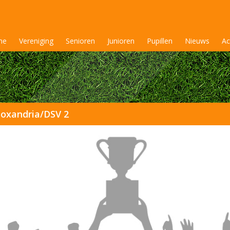
me
Vereniging
Senioren
Junioren
Pupillen
Nieuws
Ac
oxandria/DSV 2