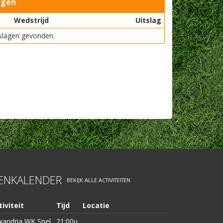
agen
Wedstrijd
Uitslag
slagen gevonden.
TENKALENDER
BEKIJK ALLE ACTIVITEITEN
iviteit
Tijd
Locatie
xandria WK Spel
21:00u