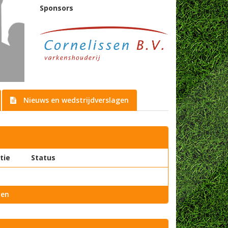
Sponsors
Nieuws en wedstrijdverslagen
tie
Status
ien