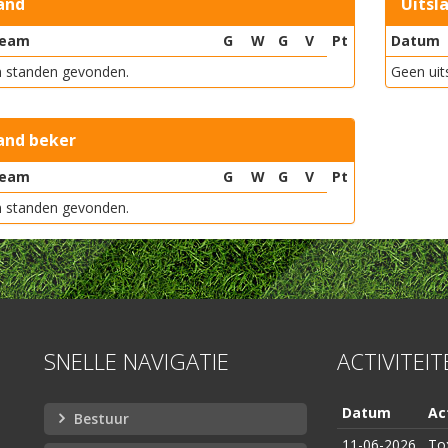
and
Uitsl
eam
G
W
G
V
Pt
Datum
 standen gevonden.
Geen uit
and beker
eam
G
W
G
V
Pt
 standen gevonden.
SNELLE NAVIGATIE
ACTIVITEI
Datum
Act
Bestuur
11-06-2026
To