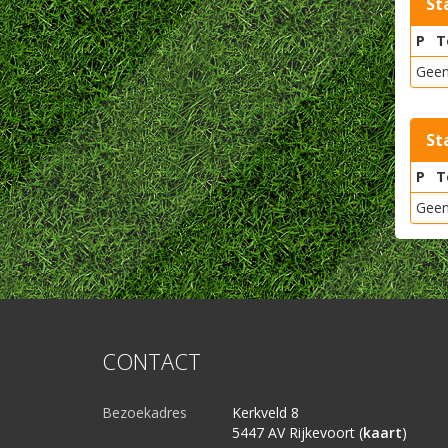
St
P
T
Geen
St
P
T
Geen
CONTACT
Bezoekadres
Kerkveld 8
5447 AV Rijkevoort (
kaart
)