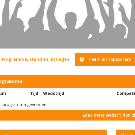
Programma, stand en uitslagen
Team en topscorers
ogramma
um
Tijd
Wedstrijd
Competi
n programma gevonden.
Laat meer wedstrijden z