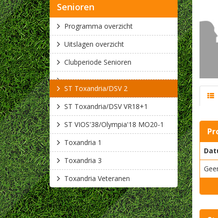
Senioren
Programma overzicht
Uitslagen overzicht
Clubperiode Senioren
ST Toxandria/DSV 2
ST Toxandria/DSV VR18+1
ST VIOS'38/Olympia'18 MO20-1
Pr
Toxandria 1
Dat
Toxandria 3
Gee
Toxandria Veteranen