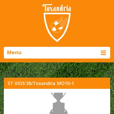
Menu
ST VIOS'38/Toxandria MO10-1