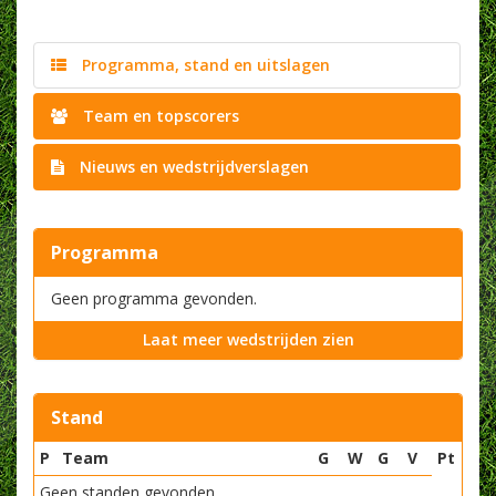
Programma, stand en uitslagen
Team en topscorers
Nieuws en wedstrijdverslagen
Programma
Geen programma gevonden.
Laat meer wedstrijden zien
Stand
P
Team
G
W
G
V
Pt
Geen standen gevonden.