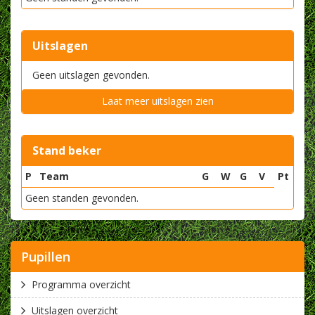
Uitslagen
Geen uitslagen gevonden.
Laat meer uitslagen zien
Stand beker
P
Team
G
W
G
V
Pt
Geen standen gevonden.
Pupillen
Programma overzicht
Uitslagen overzicht