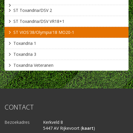
ST Toxandria/DSV 2
ST Toxandria/DSV VR18+1
ST VIOS'38/Olympia'18 MO20-1
Toxandria 1
Toxandria 3
Toxandria Veteranen
CONTACT
Bezoekadres
Kerkveld 8
5447 AV Rijkevoort (
kaart
)