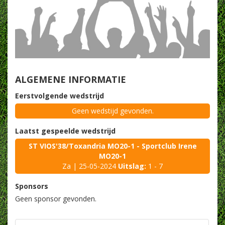
ALGEMENE INFORMATIE
Eerstvolgende wedstrijd
Geen wedstijd gevonden.
Laatst gespeelde wedstrijd
ST VIOS'38/Toxandria MO20-1 - Sportclub Irene
MO20-1
Za | 25-05-2024
Uitslag:
1 - 7
Sponsors
Geen sponsor gevonden.