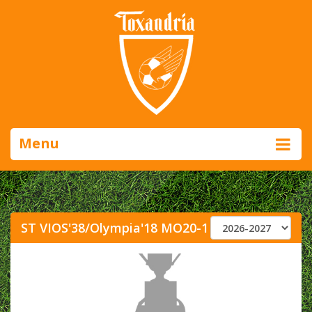
Menu
ST VIOS'38/Olympia'18 MO20-1