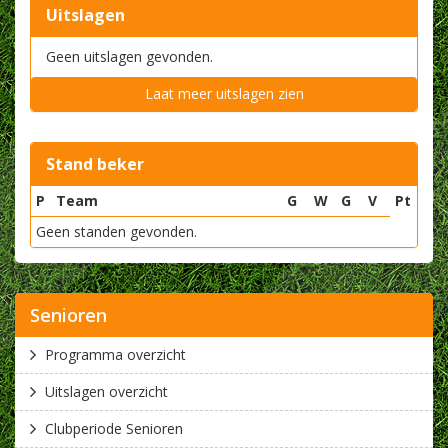
Uitslagen
Geen uitslagen gevonden.
Laat meer uitslagen zien
Stand beker
P
Team
G
W
G
V
Pt
Geen standen gevonden.
Senioren
Programma overzicht
Uitslagen overzicht
Clubperiode Senioren