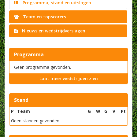
Programma, stand en uitslagen
Team en topscorers
Nieuws en wedstrijdverslagen
Programma
Geen programma gevonden.
Laat meer wedstrijden zien
Stand
P
Team
G
W
G
V
Pt
Geen standen gevonden.