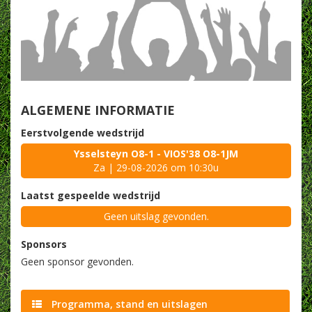
ALGEMENE INFORMATIE
Eerstvolgende wedstrijd
Ysselsteyn O8-1 - VIOS'38 O8-1JM
Za | 29-08-2026 om 10:30u
Laatst gespeelde wedstrijd
Geen uitslag gevonden.
Sponsors
Geen sponsor gevonden.
Programma, stand en uitslagen