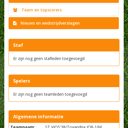
Team en topscorers
Nieuws en wedstrijdverslagen
Staf
Er zijn nog geen stafleden toegevoegd
Spelers
Er zijn nog geen teamleden toegevoegd
Algemene informatie
Teamnaam:
ST VIOS'38/Toxandria JO8-1JM