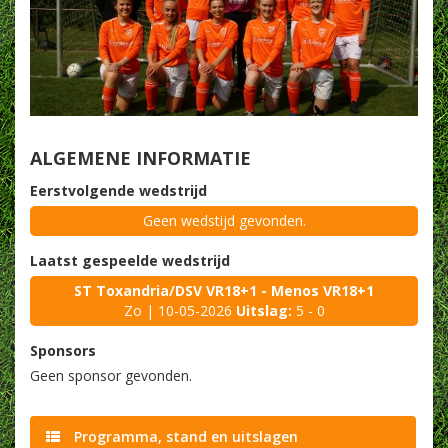
ALGEMENE INFORMATIE
Eerstvolgende wedstrijd
Geen wedstijd gevonden.
Laatst gespeelde wedstrijd
ST Toxandria/DSV VR18+1 - Menos VR18+1
Zo | 10-05-2026
Uitslag:
5 - 0
Sponsors
Geen sponsor gevonden.
Programma, stand en uitslagen