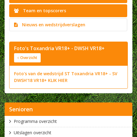
Team en topscorers
Nieuws en wedstrijdverslagen
Foto's Toxandria VR18+ - DWSH VR18+
Overzicht
Foto's van de wedstrijd ST Toxandria VR18+ - SV
DWSH'18 VR18+ KLIK HIER
Senioren
Programma overzicht
Uitslagen overzicht