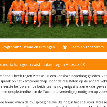
Programma, stand en uitslagen
Team en topscorers
oxandria kan geen vuist maken tegen Vitesse ‘08
andria 1 heeft tegen Vitesse ’08 een kansloze nederlaag geleden. V
spraak op het kampioenschap. Door de resultaten op de andere velden
de eerste helft waren de beide teams nog enigszins aan elkaar gewaag
 een onoplettendheid in de Toxandria-verdediging nodig om op voors
.
de break kwam de thuisploeg nauwelijks nog in het spel voor. Vites