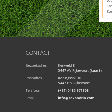
voo
Kam
Zon
CONTACT
Bezoekadres
Kerkveld 8
5447 AV Rijkevoort (
kaart
)
Postadres
Koningsspil 10
5447 BN Rijkevoort
Telefoon
(+31) 0485 371368
Email
info@toxandria.com