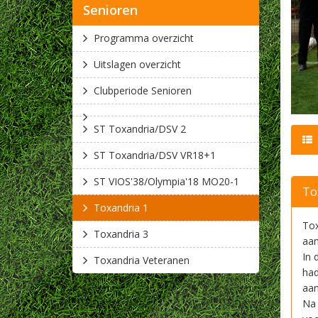
Senioren
Programma overzicht
Uitslagen overzicht
Clubperiode Senioren
ST Toxandria/DSV 2
ST Toxandria/DSV VR18+1
ST VIOS'38/Olympia'18 MO20-1
​T
Toxandria 1
Tox
Toxandria 3
aan
In 
Toxandria Veteranen
had
aan
Na 