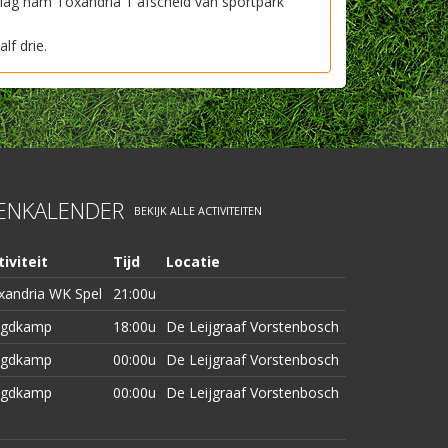
slag nam Toxandria 1 afscheid van sportpark
alf drie.
TENKALENDER
BEKIJK ALLE ACTIVITEITEN
iviteit
Tijd
Locatie
xandria WK Spel
21:00u
ugdkamp
18:00u
De Leijgraaf Vorstenbosch
ugdkamp
00:00u
De Leijgraaf Vorstenbosch
ugdkamp
00:00u
De Leijgraaf Vorstenbosch