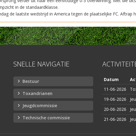
rsprong verder uit naar een eenvoudige 0-3 overwinning. Met die uit
pzicht in de standaardklasse.
dag de laatste wedstrijd in America tegen de plaatselijke FC. Aftrap h
SNELLE NAVIGATIE
ACTIVITEI
Datum
Act
Bestuur
11-06-2026
To
Toxandrianen
19-06-2026
Je
Jeugdcommissie
20-06-2026
Je
Technische commissie
21-06-2026
Je