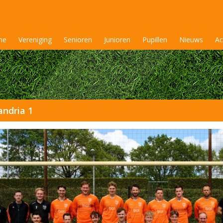
me
Vereniging
Senioren
Junioren
Pupillen
Nieuws
Ac
ndria 1