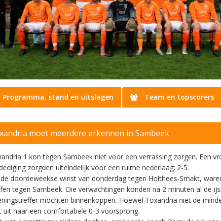
Programma, stand en uitslagen
Team en topscorers
xandria moet meerdere erkennen in Sambeek
andria 1 kon tegen Sambeek niet voor een verrassing zorgen. Een vro
dediging zorgden uiteindelijk voor een ruime nederlaag: 2-5.
de doordeweekse winst van donderdag tegen Holthees-Smakt, ware
ffen tegen Sambeek. Die verwachtingen konden na 2 minuten al de ijsk
ningstreffer mochten binnenkoppen. Hoewel Toxandria niet de mind
t uit naar een comfortabele 0-3 voorsprong.