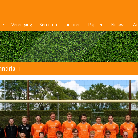
me
Vereniging
Senioren
Junioren
Pupillen
Nieuws
Ac
ndria 1