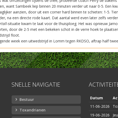
 wat omzettingen tijdens de thee, probeerde coach Perry de bakens i
en, want Sambeek liep binnen 20 minuten verder uit naar 0-5. Een kwar
aglijker aanzien, door uit een corner hard binnen te schieten: 1-5. 
der, na een directe rode kaart. Dat aantal werd even later zelfs verd
rtall-
situatie kwam te laat voor de thuisploeg. Het was opnieuw Jarno
rten, door de 2-5 met een bekeken schot in de verre hoek te plaatse
strijd floot.
gende week een uitwedstrijd in Lomm tegen RKDSO, aftrap half twe
SNELLE NAVIGATIE
ACTIVITEI
Datum
Act
Bestuur
11-06-2026
To
Toxandrianen
19-06-2026
Je