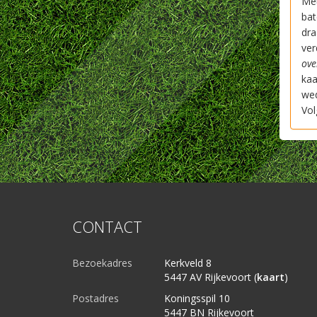
Met
bat
dra
ver
ove
kaa
wed
Vol
CONTACT
Bezoekadres
Kerkveld 8
5447 AV Rijkevoort (
kaart
)
Postadres
Koningsspil 10
5447 BN Rijkevoort