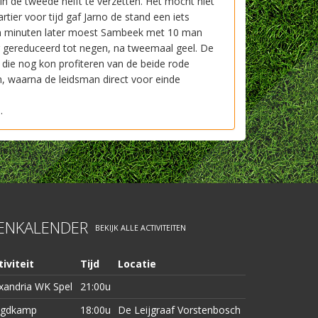
n de tweede helft te verzetten. Het mocht niet
tier voor tijd gaf Jarno de stand een iets
Tien minuten later moest Sambeek met 10 man
er gereduceerd tot negen, na tweemaal geel. De
 die nog kon profiteren van de beide rode
n, waarna de leidsman direct voor einde
e.
TENKALENDER
BEKIJK ALLE ACTIVITEITEN
iviteit
Tijd
Locatie
xandria WK Spel
21:00u
ugdkamp
18:00u
De Leijgraaf Vorstenbosch