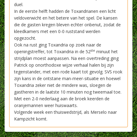
duel.
In de eerste helft hadden de Toxandrianen een licht
veldoverwicht en het betere van het spel. De kansen
die de gasten kregen bleven echter onbenut, zodat de
kleedkamers met een 0-0 ruststand werden
opgezocht.
Ook na rust ging Toxandria op zoek naar de
ste
openingstreffer, tot Toxandria in de 52
minuut het
strijdplan moest aanpassen. Na een overtreding ging
Patrick op onorthodoxe wijze verhaal halen bij zijn
tegenstander, met een rode kaart tot gevolg. SVS rook
zijn kans in de ontstane man-meer-situatie en hoewel
Toxandria zeker niet de mindere was, sloegen de
gastheren in de laatste 10 minuten nog tweemaal toe.
Met een 2-0 nederlaag aan de broek keerden de
oranjemannen weer huiswaarts.
Volgende week een thuiswedstrijd, als Merselo naar
Kampzicht komt.