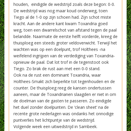
houden, eindigde de wedstrijd zoals deze begon: 0-0.
De wedstrijd was nog maar koud onderweg, toen
Tiego al de 1-0 op zijn schoen had. Zijn schot miste
kracht. Aan de andere kant kwam Toxandria goed
weg, toen een dwarrelschot van afstand tegen de paal
belandde. Naarmate de eerste helft vorderde, kreeg de
thuisploeg een steeds groter veldoverwicht. Terwijl het
wachten was op een doelpunt, trof Holthees -na
weifelend ingrijpen van de verdediging van Toxandria-
opnieuw de paal. Dat lot trof in de tegenstoot ook
Tiego. Zo brak de rust aan met een 0-0 stand.
Ook na de rust een dominant Toxandria, waar
Holthees-Smakt zich beperkte tot tegenhouden en de
counter. De thuisploeg reeg de kansen ondertussen
aaneen, maar de Toxandrianen slaagden er niet in om
de doelman van de gasten te passeren. Zo eindigde
het duel zonder doelpunten. De ‘clean sheet’ na de
recente grote nederlagen was ondanks het onnodige
puntverlies het lichtpuntje van de wedstrijd.
Volgende week een uitwedstrijd in Sambeek.