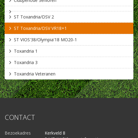
Clubperiode Senioren
ST Toxandria/DSV 2
ST Toxandria/DSV VR18+1
ST VIOS'38/Olympia'18 MO20-1
Toxandria 1
Toxandria 3
Toxandria Veteranen
CONTACT
Bezoekadres
Kerkveld 8