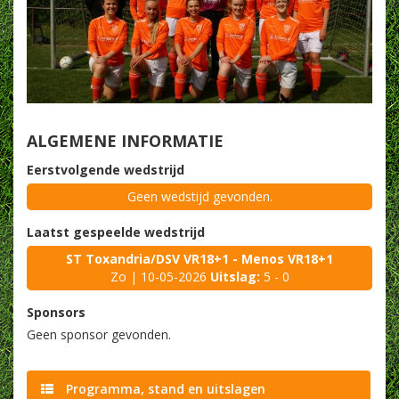
ALGEMENE INFORMATIE
Eerstvolgende wedstrijd
Geen wedstijd gevonden.
Laatst gespeelde wedstrijd
ST Toxandria/DSV VR18+1 - Menos VR18+1
Zo | 10-05-2026
Uitslag:
5 - 0
Sponsors
Geen sponsor gevonden.
Programma, stand en uitslagen