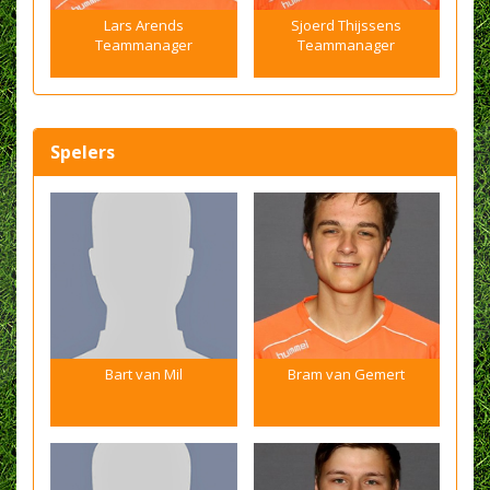
Lars Arends
Sjoerd Thijssens
Teammanager
Teammanager
Spelers
Bart van Mil
Bram van Gemert