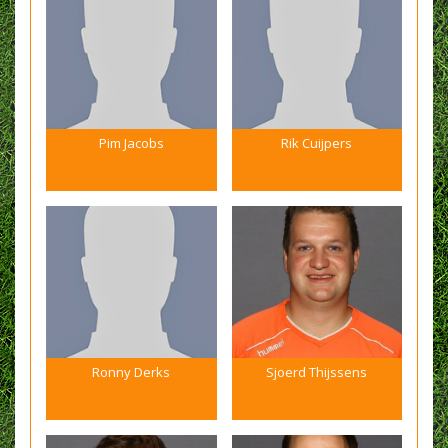
Pim Jacobs
Rik Cuijpers
Ronny Derks
Sjoerd Thijssens