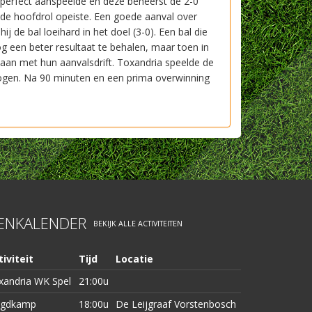
 perfect aanspeelde en deze beheerst de 2-0
de hoofdrol opeiste. Een goede aanval over
j de bal loeihard in het doel (3-0). Een bal die
 een beter resultaat te behalen, maar toen in
aan met hun aanvalsdrift. Toxandria speelde de
hogen. Na 90 minuten en een prima overwinning
TENKALENDER
BEKIJK ALLE ACTIVITEITEN
iviteit
Tijd
Locatie
xandria WK Spel
21:00u
ugdkamp
18:00u
De Leijgraaf Vorstenbosch