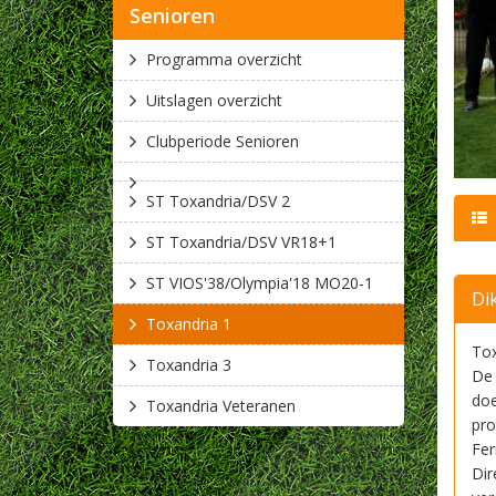
Senioren
Programma overzicht
Uitslagen overzicht
Clubperiode Senioren
ST Toxandria/DSV 2
ST Toxandria/DSV VR18+1
ST VIOS'38/Olympia'18 MO20-1
Di
Toxandria 1
Tox
Toxandria 3
De 
doe
Toxandria Veteranen
pro
Fer
Dir