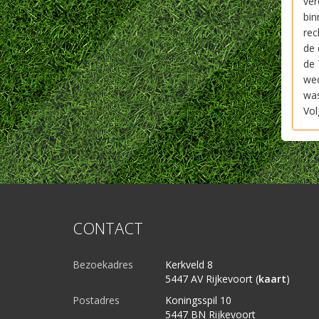
ver
bin
rec
de 
de 
wed
was
Vol
CONTACT
Bezoekadres
Kerkveld 8
5447 AV Rijkevoort (
kaart
)
Postadres
Koningsspil 10
5447 BN Rijkevoort