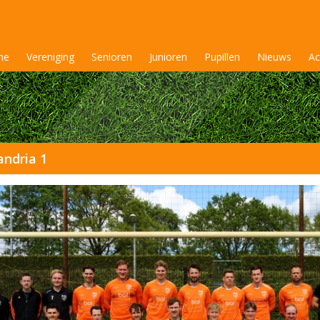
me
Vereniging
Senioren
Junioren
Pupillen
Nieuws
Ac
ndria 1