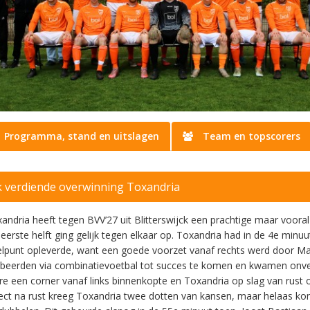
Programma, stand en uitslagen
Team en topscorers
k verdiende overwinning Toxandria
andria heeft tegen BVV’27 uit Blitterswijck een prachtige maar vooral
eerste helft ging gelijk tegen elkaar op. Toxandria had in de 4e minu
lpunt opleverde, want een goede voorzet vanaf rechts werd door M
beerden via combinatievoetbal tot succes te komen en kwamen onve
re een corner vanaf links binnenkopte en Toxandria op slag van rust 
ect na rust kreeg Toxandria twee dotten van kansen, maar helaas k