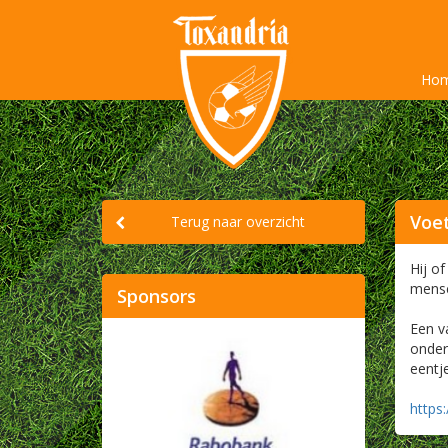
Ho
Voet
Terug naar overzicht
Hij of
mense
Sponsors
Een va
onder
eentje
https