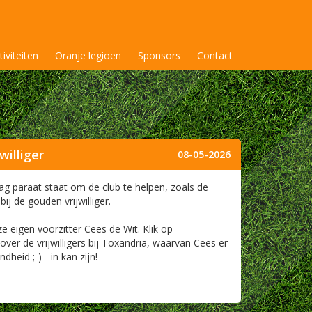
tiviteiten
Oranje legioen
Sponsors
Contact
williger
08-05-2026
 dag paraat staat om de club te helpen, zoals de
j de gouden vrijwilliger.
e eigen voorzitter Cees de Wit. Klik op
ver de vrijwilligers bij Toxandria, waarvan Cees er
heid ;-) - in kan zijn!