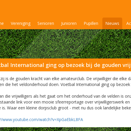
me
Vereniging
Senioren
Junioren
Pupillen
Nieuws
Ac
bal International ging op bezoek bij de gouden vrij
 zij is de gouden kracht van elke amateurclub. De vrijwilliger die elke
n die het veldonderhoud doen. Voetbal International ging op bezoek bi
n die vrijwilligers als het gaat om het onderhoud van de velden is onz
staande link voor een mooie sfeerreportage over vrijwilligerswerk en o
 is. Waar een kleine dorpsclub groot - met nu dus ook landelijke bekend
://www.youtube.com/watch?v=XpGaEbkL8FA