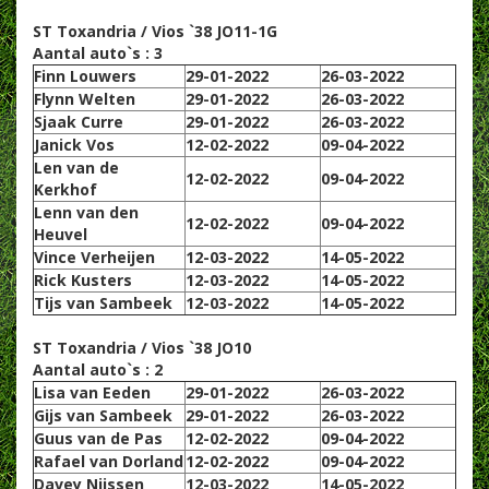
ST Toxandria / Vios `38 JO11-1G
Aantal auto`s : 3
Finn Louwers
29-01-2022
26-03-2022
Flynn Welten
29-01-2022
26-03-2022
Sjaak Curre
29-01-2022
26-03-2022
Janick Vos
12-02-2022
09-04-2022
Len van de
12-02-2022
09-04-2022
Kerkhof
Lenn van den
12-02-2022
09-04-2022
Heuvel
Vince Verheijen
12-03-2022
14-05-2022
Rick Kusters
12-03-2022
14-05-2022
Tijs van Sambeek
12-03-2022
14-05-2022
ST Toxandria / Vios `38 JO10
Aantal auto`s : 2
Lisa van Eeden
29-01-2022
26-03-2022
Gijs van Sambeek
29-01-2022
26-03-2022
Guus van de Pas
12-02-2022
09-04-2022
Rafael van Dorland
12-02-2022
09-04-2022
Davey Nijssen
12-03-2022
14-05-2022