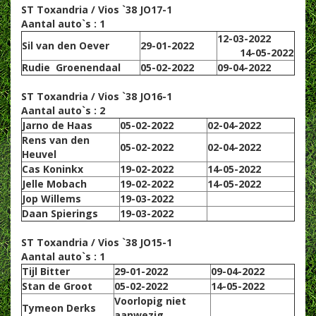
ST Toxandria / Vios `38 JO17-1
Aantal auto`s : 1
12-03-2022
Sil van den Oever
29-01-2022
14-05-2022
Rudie Groenendaal
05-02-2022
09-04-2022
ST Toxandria / Vios `38 JO16-1
Aantal auto`s : 2
Jarno de Haas
05-02-2022
02-04-2022
Rens van den
05-02-2022
02-04-2022
Heuvel
Cas Koninkx
19-02-2022
14-05-2022
Jelle Mobach
19-02-2022
14-05-2022
Jop Willems
19-03-2022
Daan Spierings
19-03-2022
ST Toxandria / Vios `38 JO15-1
Aantal auto`s : 1
Tijl Bitter
29-01-2022
09-04-2022
Stan de Groot
05-02-2022
14-05-2022
Voorlopig niet
Tymeon Derks
aanwezig