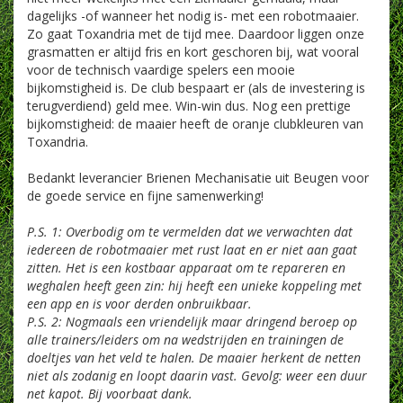
dagelijks -of wanneer het nodig is- met een robotmaaier.
Zo gaat Toxandria met de tijd mee. Daardoor liggen onze
grasmatten er altijd fris en kort geschoren bij, wat vooral
voor de technisch vaardige spelers een mooie
bijkomstigheid is. De club bespaart er (als de investering is
terugverdiend) geld mee. Win-win dus. Nog een prettige
bijkomstigheid: de maaier heeft de oranje clubkleuren van
Toxandria.
Bedankt leverancier Brienen Mechanisatie uit Beugen voor
de goede service en fijne samenwerking!
P.S. 1: Overbodig om te vermelden dat we verwachten dat
iedereen de robotmaaier met rust laat en er niet aan gaat
zitten. Het is een kostbaar apparaat om te repareren en
weghalen heeft geen zin: hij heeft een unieke koppeling met
een app en is voor derden onbruikbaar.
P.S. 2: Nogmaals een vriendelijk maar dringend beroep op
alle trainers/leiders om na wedstrijden en trainingen de
doeltjes van het veld te halen. De maaier herkent de netten
niet als zodanig en loopt daarin vast. Gevolg: weer een duur
net kapot. Bij voorbaat dank.