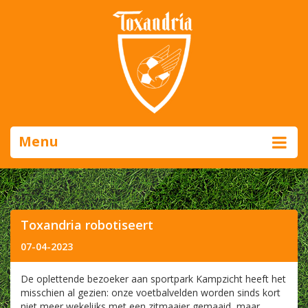
Menu
Toxandria robotiseert
07-04-2023
De oplettende bezoeker aan sportpark Kampzicht heeft het
misschien al gezien: onze voetbalvelden worden sinds kort
niet meer wekelijks met een zitmaaier gemaaid, maar