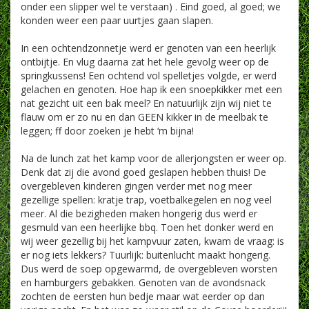
onder een slipper wel te verstaan) . Eind goed, al goed; we
konden weer een paar uurtjes gaan slapen.
In een ochtendzonnetje werd er genoten van een heerlijk
ontbijtje. En vlug daarna zat het hele gevolg weer op de
springkussens! Een ochtend vol spelletjes volgde, er werd
gelachen en genoten. Hoe hap ik een snoepkikker met een
nat gezicht uit een bak meel? En natuurlijk zijn wij niet te
flauw om er zo nu en dan GEEN kikker in de meelbak te
leggen; ff door zoeken je hebt ‘m bijna!
Na de lunch zat het kamp voor de allerjongsten er weer op.
Denk dat zij die avond goed geslapen hebben thuis! De
overgebleven kinderen gingen verder met nog meer
gezellige spellen: kratje trap, voetbalkegelen en nog veel
meer. Al die bezigheden maken hongerig dus werd er
gesmuld van een heerlijke bbq. Toen het donker werd en
wij weer gezellig bij het kampvuur zaten, kwam de vraag: is
er nog iets lekkers? Tuurlijk: buitenlucht maakt hongerig.
Dus werd de soep opgewarmd, de overgebleven worsten
en hamburgers gebakken. Genoten van de avondsnack
zochten de eersten hun bedje maar wat eerder op dan