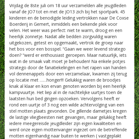
Vrijdag de 8ste juli om 18 uur verzamelden alle jeugdleden
vanaf de JO7 tot en met de JO13 zich bij het sportpark. 45
kinderen en de benodigde leiding vertrokken naar De Coxse
Boerderij in Gemert, inmiddels een bekende plek voor
velen. Het weer was perfect: niet te warm, droog en een
heerlijk zonnetje. Nadat alle bedden zorgvuldig waren
uitgekozen, getest en opgemaakt, vertrok de groep naar
het bos voor een bosspel. “Gaan we weer levend stratego
doen? “werd er enthousiast geroepen. Maar natuurlijk, iets
wat in de smaak valt moet je behouden! Na enkele potjes
stratego door de fanatiekelingen en het rapen van handen
vol dennenappels door een verzamelaar, kwamen zij terug
op locatie met ……honger!!! Gelukkig waren de broodjes
knak al klaar en kon ervan genoten worden bij een heerlijk
kampvuurtje. Het liep al in de nachtelijke uurtjes toen de
laatsten hun bed gingen opzoeken. Vervolgens heeft er
rond een uurtje of 3 nog een wilde achtervolging van een
stel motten plaats gevonden. De gillende dametjes kregen
de lastige vliegbeesten niet gevangen, maar gelukkig heeft
iedere meegereisde jeugdleider zijn eigen kwaliteiten en
werd onze eigen mottenvanger ingezet om de betreffende
motten eigenhandig naar buiten te werken ( vastgeplakt