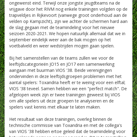
ongewenst eind. Terwijl onze jongste jeugdteams na de
vrijgave door het RIVM nog enkele trainingen volgden op de
trapveldjes in Rijkevoort (vanwege groot onderhoud aan de
velden op Kampzicht), zijn we achter de schermen hard aan
de slag gegaan met de teamindeling voor het nieuwe
seizoen 2020-2021. We hopen natuurlijk allemaal dat we in
september eindelijk weer aan de bak mogen op het
voetbalveld en weer wedstrijden mogen gaan spelen.
Bij het samenstellen van de teams zullen we voor de
leeftijdscategorieën JO15 en JO17 een samenwerking
aangaan met buurman VIOS '38. Beide verenigingen
ondervinden in deze leeftijdsgroepen problemen met het
aantal spelers: Toxandria heeft er te weinig voor een elftal;
VIOS '38 teveel. Samen hebben we een "perfect match". De
afgelopen week zijn er twee trainingen geweest bij VIOS
om alle spelers uit deze groepen te analyseren en de
spelers vast kennis met elkaar te laten maken.
Het resultaat van deze trainingen, overleg binnen de
technische commissie van Toxandria en met de collega's
van VIOS '38 hebben ertoe geleid dat de teamindeling voor