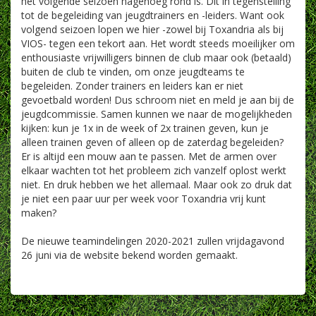
het volgende seizoen nagenoeg rond is. Dit in tegenstelling
tot de begeleiding van jeugdtrainers en -leiders. Want ook
volgend seizoen lopen we hier -zowel bij Toxandria als bij
VIOS- tegen een tekort aan. Het wordt steeds moeilijker om
enthousiaste vrijwilligers binnen de club maar ook (betaald)
buiten de club te vinden, om onze jeugdteams te
begeleiden. Zonder trainers en leiders kan er niet
gevoetbald worden! Dus schroom niet en meld je aan bij de
jeugdcommissie. Samen kunnen we naar de mogelijkheden
kijken: kun je 1x in de week of 2x trainen geven, kun je
alleen trainen geven of alleen op de zaterdag begeleiden?
Er is altijd een mouw aan te passen. Met de armen over
elkaar wachten tot het probleem zich vanzelf oplost werkt
niet. En druk hebben we het allemaal. Maar ook zo druk dat
je niet een paar uur per week voor Toxandria vrij kunt
maken?
De nieuwe teamindelingen 2020-2021 zullen vrijdagavond
26 juni via de website bekend worden gemaakt.