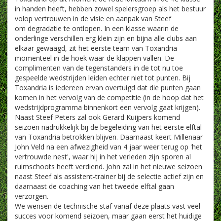
in handen heeft, hebben zowel spelersgroep als het bestuur
volop vertrouwen in de visie en aanpak van Steef
om degradatie te ontlopen. In een klasse waarin de
onderlinge verschillen erg klein zijn en bijna alle clubs aan
elkaar gewaagd, zit het eerste team van Toxandria
momenteel in de hoek waar de klappen vallen. De
complimenten van de tegenstanders in de tot nu toe
gespeelde wedstrijden leiden echter niet tot punten. Bij
Toxandria is iedereen ervan overtuigd dat die punten gaan
komen in het vervolg van de competitie (in de hoop dat het
wedstrijdprogramma binnenkort een vervolg gaat krijgen).
Naast Steef Peters zal ook Gerard Kuijpers komend
seizoen nadrukkelijk bij de begeleiding van het eerste elftal
van Toxandria betrokken blijven. Daarnaast keert Millenaar
John Veld na een afwezigheid van 4 jaar weer terug op 'het
vertrouwde nest', waar hij in het verleden zijn sporen al
ruimschoots heeft verdiend. John zal in het nieuwe seizoen
naast Steef als assistent-trainer bij de selectie actief zijn en
daarnaast de coaching van het tweede elftal gaan
verzorgen.
We wensen de technische staf vanaf deze plaats vast veel
succes voor komend seizoen, maar gaan eerst het huidige