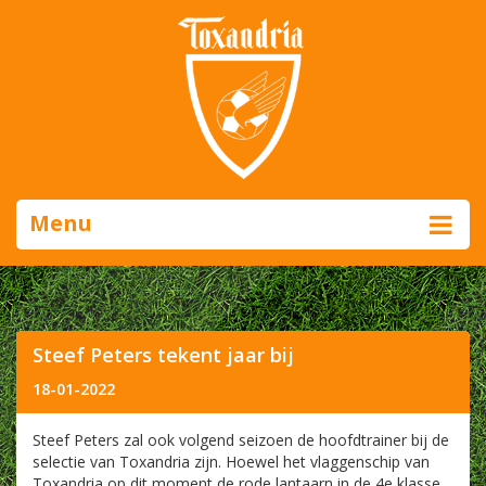
Menu
Steef Peters tekent jaar bij
18-01-2022
Steef Peters zal ook volgend seizoen de hoofdtrainer bij de
selectie van Toxandria zijn. Hoewel het vlaggenschip van
Toxandria op dit moment de rode lantaarn in de 4e klasse