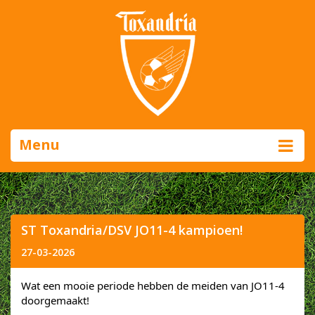
Menu
ST Toxandria/DSV JO11-4 kampioen!
27-03-2026
Wat een mooie periode hebben de meiden van JO11-4
doorgemaakt!