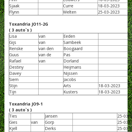
Sjaak
Curre
18-03-2023
Flynn
Welten
25-03-2023
Toxandria JO11-2G
( 3 auto`s )
Lisa
van
Eeden
Gijs
van
Sambeek
Renske
van den
Boogaard
Guus
van de
Pas
Rafael
van
Dorland
Destiny
Heijmans
Davey
Nijssen
Siem
Jacobs
Stijn
Arts
18-03-2023
Tijn
Kusters
18-03-2023
Toxandria JO9-1
( 3 auto`s )
Ties
Jansen
25-03-
Gies
van
Gorp
25-03-
Kjell
Derks
25-03-