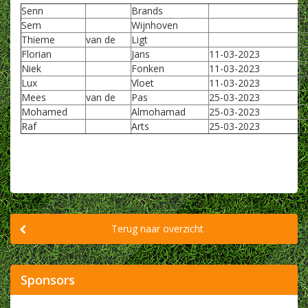
Senn
Brands
1
Sem
Wijnhoven
1
Thieme
van de
Ligt
1
Florian
Jans
11-03-2023
1
Niek
Fonken
11-03-2023
1
Lux
Vloet
11-03-2023
1
Mees
van de
Pas
25-03-2023
Mohamed
Almohamad
25-03-2023
Raf
Arts
25-03-2023
Terug naar overzicht
Sponsors