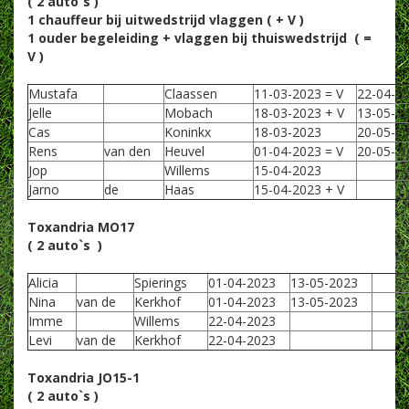
( 2 auto`s )
1 chauffeur bij uitwedstrijd vlaggen ( + V )
1 ouder begeleiding + vlaggen bij thuiswedstrijd ( =
V )
Mustafa
Claassen
11-03-2023 = V
22-04-20
Jelle
Mobach
18-03-2023 + V
13-05-20
Cas
Koninkx
18-03-2023
20-05-20
Rens
van den
Heuvel
01-04-2023 = V
20-05-2
Jop
Willems
15-04-2023
Jarno
de
Haas
15-04-2023 + V
Toxandria MO17
( 2 auto`s )
Alicia
Spierings
01-04-2023
13-05-2023
Nina
van de
Kerkhof
01-04-2023
13-05-2023
Imme
Willems
22-04-2023
Levi
van de
Kerkhof
22-04-2023
Toxandria JO15-1
( 2 auto`s )