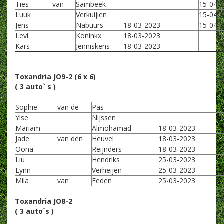
Ties
van
Sambeek
15-04-
Luuk
Verkuijlen
15-04-
Jens
Nabuurs
18-03-2023
15-04-
Levi
Koninkx
18-03-2023
Kars
Jenniskens
18-03-2023
Toxandria JO9-2 (6 x 6)
( 3 auto` s )
Sophie
van de
Pas
Ylse
Nijssen
Mariam
Almohamad
18-03-2023
Jade
van den
Heuvel
18-03-2023
Oona
Reijnders
18-03-2023
Liu
Hendriks
25-03-2023
Lynn
Verheijen
25-03-2023
Mila
van
Eeden
25-03-2023
Toxandria JO8-2
( 3 auto`s )