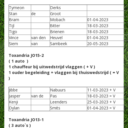
Tymeon
Derks
2
Stan
de
Groot
Bram
Mobach
01-04-2023
Tijl
Bitter
18-03-2023
Tigo
Brienen
18-03-2023
Vince
van den
Heuvel
01-04-2023
Siem
van
Sambeek
20-05-2023
Toxandria JO15-2
( 1 auto )
1 chauffeur bij uitwedstrijd vlaggen ( + V )
1 ouder begeleiding + vlaggen bij thuiswedstrijd ( = V
)
Jibbe
Nabuurs
11-03-2023 + V
1
Jasper
van de
Pas
18-03-2023 = V
1
Kenji
Leenders
25-03-2023 + V
2
Dylan
Smits
01-04-2023 = V
0
Toxandria JO13-1
( 3 auto`s )