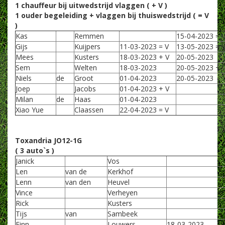
1 chauffeur bij uitwedstrijd vlaggen ( + V )
1 ouder begeleiding + vlaggen bij thuiswedstrijd ( = V
)
Kas
Remmen
15-04-2023 = 
Gijs
Kuijpers
11-03-2023 = V
13-05-2023 = 
Mees
Kusters
18-03-2023 + V
20-05-2023
Sem
Welten
18-03-2023
20-05-2023 + 
Niels
de
Groot
01-04-2023
20-05-2023
Joep
Jacobs
01-04-2023 + V
Milan
de
Haas
01-04-2023
Xiao Yue
Claassen
22-04-2023 = V
Toxandria JO12-1G
( 3 auto`s )
Janick
Vos
Len
van de
Kerkhof
Lenn
van den
Heuvel
Vince
Verheyen
Rick
Kusters
Tijs
van
Sambeek
Finn
Louwers
18-03-2023