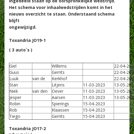
ingedeeld staan op de oorspronkelijke wedstrijd.
Het schema voor inhaalwedstrijden komt in het
nieuws overzicht te staan. Onderstaand schema
blijft
ongewijzigd.
Toxandria JO19-1
( 3 auto`s )
Giel
Willems
22-04-202
Guus
Gerrits
22-04-202
Luuk
van de
Kerkhof
22-04-202
Stan
Litjens
11-03-2023
13-05-202
Niek
van den
Oever
11-03-2023
13-05-202
Jesper
Aarsen
11-03-2023
13-05-202
Robin
Spierings
15-04-2023
Rob
Klaassen
15-04-2023
Tiego
Gerrits
15-04-2023
Toxandria JO17-2