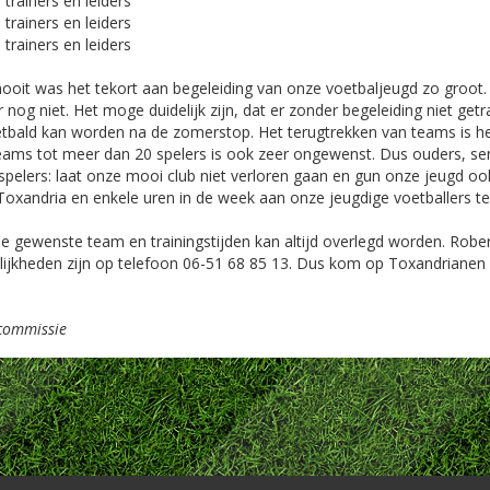
 trainers en leiders
 trainers en leiders
 trainers en leiders
oit was het tekort aan begeleiding van onze voetbaljeugd zo groot. Vee
 nog niet. Het moge duidelijk zijn, dat er zonder begeleiding niet ge
tbald kan worden na de zomerstop. Het terugtrekken van teams is h
eams tot meer dan 20 spelers is ook zeer ongewenst. Dus ouders, sen
spelers: laat onze mooi club niet verloren gaan en gun onze jeugd ook
Toxandria en enkele uren in de week aan onze jeugdige voetballers t
je gewenste team en trainingstijden kan altijd overlegd worden. Robe
ijkheden zijn op telefoon 06-51 68 85 13. Dus kom op Toxandrianen e
!
commissie