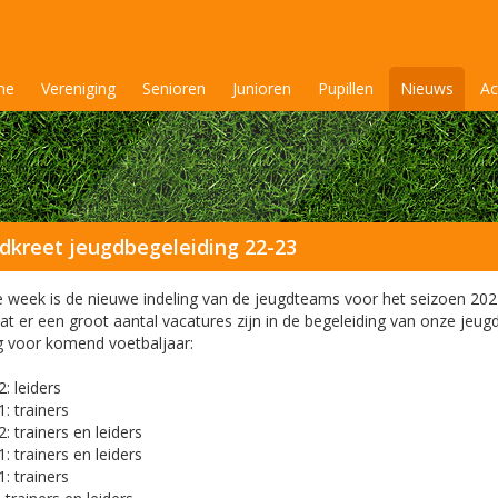
me
Vereniging
Senioren
Junioren
Pupillen
Nieuws
Ac
kreet jeugdbegeleiding 22-23
e week is de nieuwe indeling van de jeugdteams voor het seizoen 2
 dat er een groot aantal vacatures zijn in de begeleiding van onze je
ng voor komend voetbaljaar:
: leiders
: trainers
: trainers en leiders
: trainers en leiders
: trainers