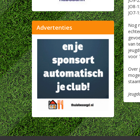
JO9-2:
JO8-1:
JO7-1:
Nog no
Advertenties
echter
gevoe
van t
jeugd
voor 
Over 
mogel
staan
Jeugd