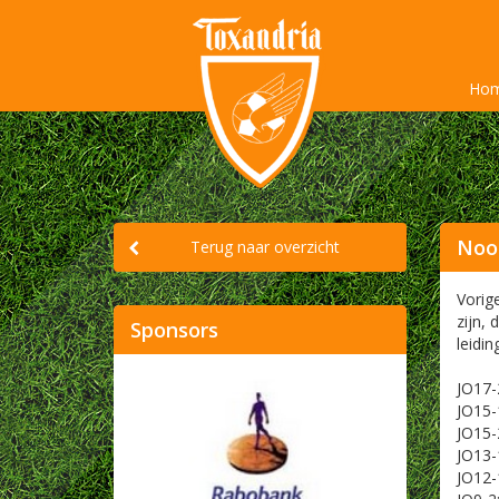
Ho
Nood
Terug naar overzicht
Vorig
zijn,
Sponsors
leidi
JO17-2
JO15-1
JO15-2
JO13-1
JO12-1