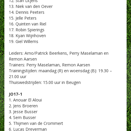
12. Stan Litjens
13. Niek van den Oever
14. Dennis Peeters
15. Jelle Peters
16. Quinten van Riel
17. Robin Spierings
18. Kyan Wijnhoven
19. Giel Willems
Leiders: Arno/Patrick Beerkens, Perry Maselaman en
Remon Aarsen
Trainers: Perry Maselaman, Remon Aarsen
Trainingstijden: maandag (R) en woensdag (B): 19.30 –
21.00 uur
Thuiswedstrijden: 15.00 uur in Beugen
JO17-1
1. Anouar El Aloui
2. Jens Broeren
3. Jesse Busser
4. Sem Busser
5. Thijmen van de Crommert
6. Lucas Dreverman