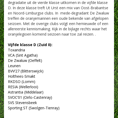
degradatie uit de vierde klasse uitkomen in de vijfde klasse
D. In deze klasse treft Ut Urst een mix van Oost-Brabantse
en Noord-Limburgse clubs. In mede-degradant De Zwaluw
treffen de oranjemannen een oude bekende van afgelopen
seizoen. Met de overige clubs volgt een hernieuwde of een
allereerste kennismaking. Kijk in de bijlage rechts waar het
oranjelegioen komend seizoen naar toe zal reizen. .
Vijfde klasse D (Zuid II):
Toxandria
VCA (Sint Agatha)
De Zwaluw (Oeffelt)
Leunen
BVV’27 (Blitterswijck)
Holthees-Smakt
RKDSO (Lomm)
RESIA (Wellerlooi)
Astrantia (Middelaar)
SVOC’01 (Oirlo-Castenray)
SVS Stevensbeek
Sporting ST (Swolgen-Tienray)