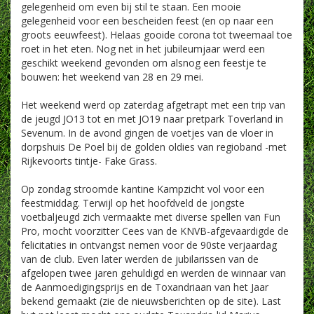
gelegenheid om even bij stil te staan. Een mooie
gelegenheid voor een bescheiden feest (en op naar een
groots eeuwfeest). Helaas gooide corona tot tweemaal toe
roet in het eten. Nog net in het jubileumjaar werd een
geschikt weekend gevonden om alsnog een feestje te
bouwen: het weekend van 28 en 29 mei.
Het weekend werd op zaterdag afgetrapt met een trip van
de jeugd JO13 tot en met JO19 naar pretpark Toverland in
Sevenum. In de avond gingen de voetjes van de vloer in
dorpshuis De Poel bij de golden oldies van regioband -met
Rijkevoorts tintje- Fake Grass.
Op zondag stroomde kantine Kampzicht vol voor een
feestmiddag. Terwijl op het hoofdveld de jongste
voetbaljeugd zich vermaakte met diverse spellen van Fun
Pro, mocht voorzitter Cees van de KNVB-afgevaardigde de
felicitaties in ontvangst nemen voor de 90ste verjaardag
van de club. Even later werden de jubilarissen van de
afgelopen twee jaren gehuldigd en werden de winnaar van
de Aanmoedigingsprijs en de Toxandriaan van het Jaar
bekend gemaakt (zie de nieuwsberichten op de site). Last