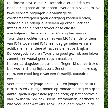
touringcar gevuld met 50 Toxandria jeugdleden en
begeleiding naar attractiepark Toverland in Sevenum. Na
twee eerdere pogingen die vanwege de
coronamaatregelen geen doorgang konden vinden,
stonden nu eindelijk alle seinen op groen voor een
intensief dagje pretpark voor onze oudste
voetbaljeugd.
Ter ere van het 90 jarig bestaan van
Toxandria mochten d
e dames van MO17 en de jongens
van JO19 tot en met JO13 een dag genieten van alle
achtbanen en andere attracties die het park rijk is.
De weergoden waren Toxandria goed gezind; een lekker
zonnetje en vooral geen regen maakten
het verjaardagsfeestje compleet.
Tegen 18 uur vertrok de
bus weer richting Rijkevoort
. Genoten en een leuke dag
rijker, een mooi begin van een feestelijk Toxandria
weekend.
Voor de jongere jeugdleden, JO11 en jonger en natuurlijk
broertjes en zusjes, stonden op zondagmiddag een groot
aantal spellen opgesteld (opgeblazen) op het hoofdveld
van Toxandria. Springkussens, stormbanen, dartbord: er
was voor ieder wat wils. Terwijl de ouders boven in de