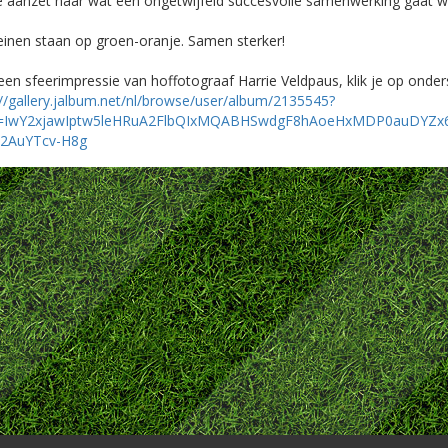
e aanzet naar wat een ongetwijfeld succesvolle samenwerking gaat
seinen staan op groen-oranje. Samen sterker!
een sfeerimpressie van hoffotograaf Harrie Veldpaus, klik je op onders
://gallery.jalbum.net/nl/browse/user/album/2135545?
id=IwY2xjawIptw5leHRuA2FlbQIxMQABHSwdgF8hAoeHxMDP0auDYZx
2AuYTcv-H8g