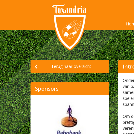
Ho
Intr
Terug naar overzicht
Onder
van p
Sponsors
samen
speler
span
Om de
prett
veren