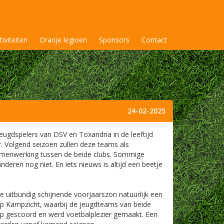
tiviteiten
Oranje legioen
Sponsors
Contact
24-02-2025
ugdspelers van DSV en Toxandria in de leeftijd
. Volgend seizoen zullen deze teams als
menwerking tussen de beide clubs. Sommige
nderen nog niet. En iets nieuws is altijd een beetje
uitbundig schijnende voorjaarszon natuurlijk een
op Kampzicht, waarbij de jeugdteams van beide
p gescoord en werd voetbalplezier gemaakt. Een