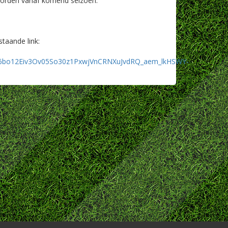
 worden vanaf komend seizoen.
taande link:
6bo12Eiv3Ov05So30z1PxwjVnCRNXuJvdRQ_aem_lkHSWY-