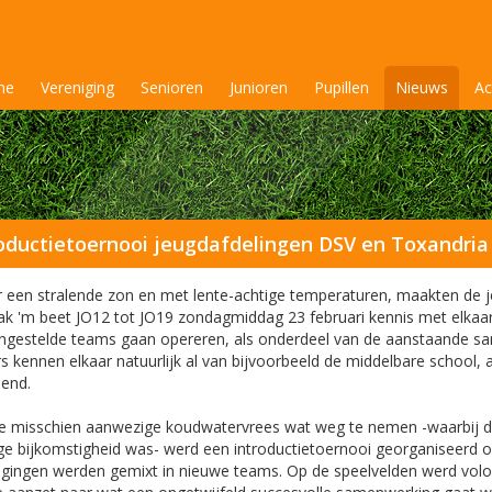
me
Vereniging
Senioren
Junioren
Pupillen
Nieuws
Ac
oductietoernooi jeugdafdelingen DSV en Toxandria
 een stralende zon en met lente-achtige temperaturen, maakten de je
ak 'm beet JO12 tot JO19 zondagmiddag 23 februari kennis met elkaar
gestelde teams gaan opereren, als onderdeel van de aanstaande sa
s kennen elkaar natuurlijk al van bijvoorbeeld de middelbare school, a
nend.
 misschien aanwezige koudwatervrees wat weg te nemen -waarbij de 
ige bijkomstigheid was- werd een introductietoernooi georganiseerd 
igingen werden gemixt in nieuwe teams. Op de speelvelden werd volo