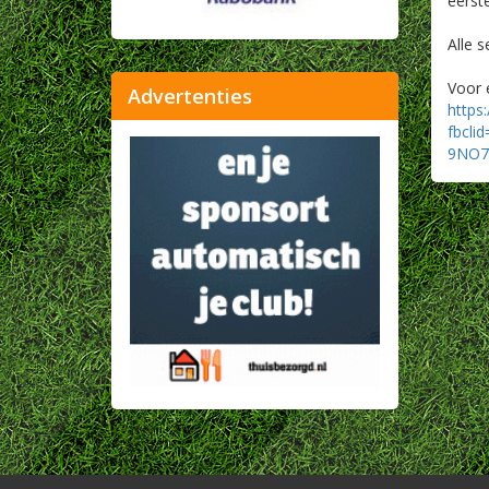
eerst
Alle 
Voor 
Advertenties
https
fbcl
9NO7