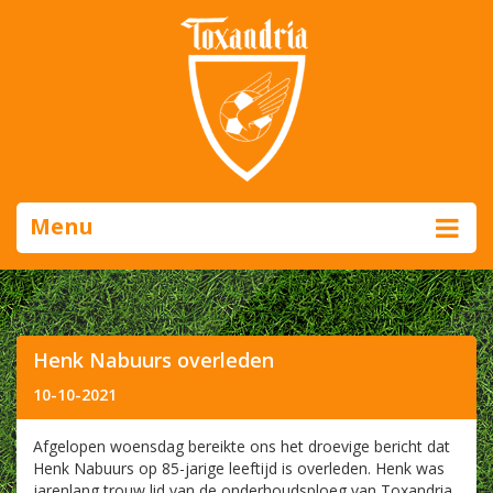
Menu
Henk Nabuurs overleden
10-10-2021
Afgelopen woensdag bereikte ons het droevige bericht dat
Henk Nabuurs op 85-jarige leeftijd is overleden. Henk was
jarenlang trouw lid van de onderhoudsploeg van Toxandria