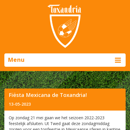
Menu
Fiësta Mexicana de Toxandria!
13-05-2023
Op zondag 21 mei gaan we het seizoen 2022-2023
feestelijk afsluiten. Ut Twed gaat deze zondagmiddag
zorgen voor een topfeestje in Mexicaanse sferen in kantine