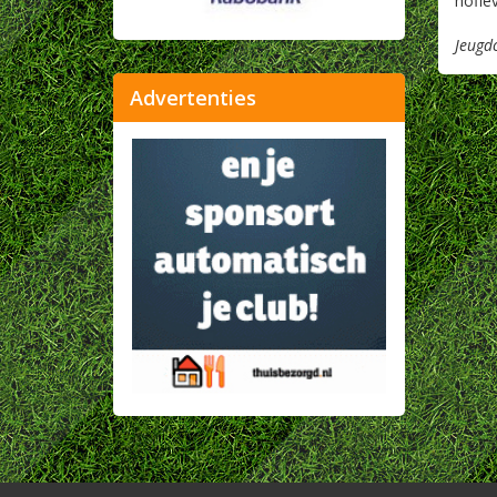
hofle
Jeugd
Advertenties