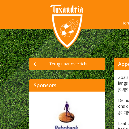
Ho
Appe
Terug naar overzicht
Zoals
langs
Sponsors
jeugd
De hu
ons d
geleg
Laat 