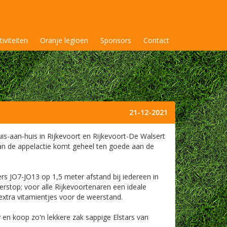
tiviteiten
Oranje legioen
Sponsors
Contact
21-12-2021
uis-aan-huis in Rijkevoort en Rijkevoort-De Walsert
van de appelactie komt geheel ten goede aan de
rs JO7-JO13 op 1,5 meter afstand bij iedereen in
erstop; voor alle Rijkevoortenaren een ideale
extra vitamientjes voor de weerstand.
r
en koop zo'n lekkere zak sappige Elstars van