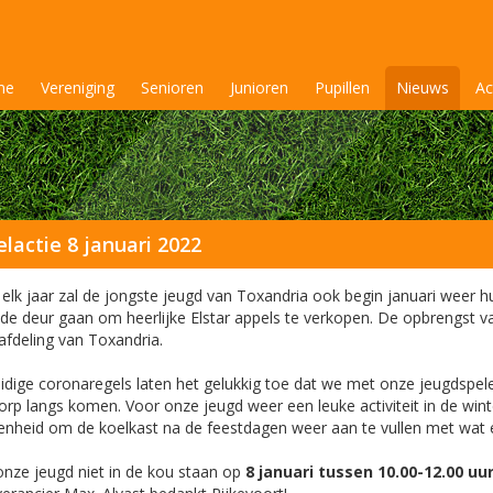
me
Vereniging
Senioren
Junioren
Pupillen
Nieuws
Ac
lactie 8 januari 2022
 elk jaar zal de jongste jeugd van Toxandria ook begin januari weer h
 de deur gaan om heerlijke Elstar appels te verkopen. De opbrengst 
afdeling van Toxandria.
idige coronaregels laten het gelukkig toe dat we met onze jeugdspele
orp langs komen. Voor onze jeugd weer een leuke activiteit in de wint
enheid om de koelkast na de feestdagen weer aan te vullen met wat 
onze jeugd niet in de kou staan op
8 januari tussen 10.00-12.00 uu