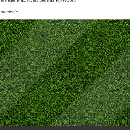
verancier Max. Alvast bedankt Rijkevoort!
commissie