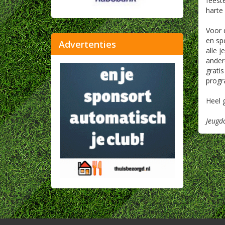
feest
harte
Voor 
en spe
Advertenties
alle 
ander
gratis
prog
Heel 
Jeugd