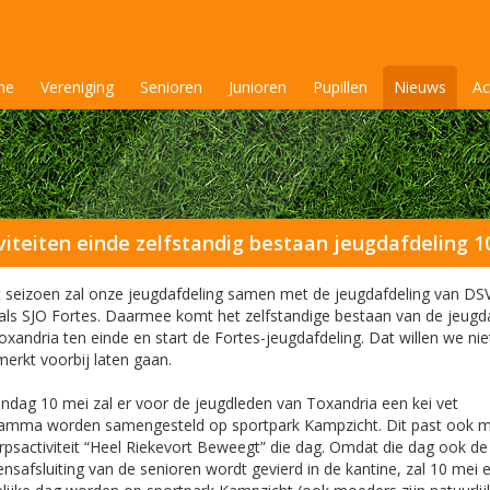
me
Vereniging
Senioren
Junioren
Pupillen
Nieuws
Ac
viteiten einde zelfstandig bestaan jeugdafdeling 1
t seizoen zal onze jeugdafdeling samen met de jeugdafdeling van DS
als SJO Fortes. Daarmee komt het zelfstandige bestaan van de jeugd
oxandria ten einde en start de Fortes-jeugdafdeling. Dat willen we nie
erkt voorbij laten gaan.
ndag 10 mei zal er voor de jeugdleden van Toxandria een kei vet
amma worden samengesteld op sportpark Kampzicht. Dit past ook mo
rpsactiviteit “Heel Riekevort Beweegt” die dag. Omdat die dag ook de
ensafsluiting van de senioren wordt gevierd in de kantine, zal 10 mei 