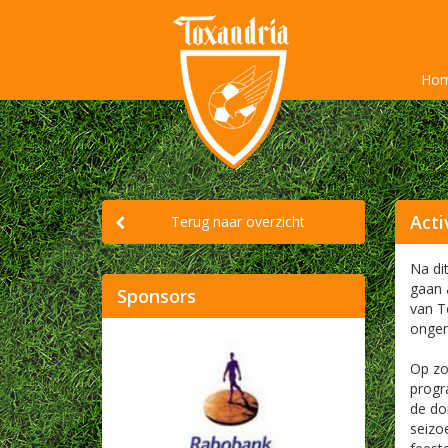
Ho
Acti
Terug naar overzicht
Na di
gaan 
Sponsors
van T
ongem
Op zo
progr
de do
seizo