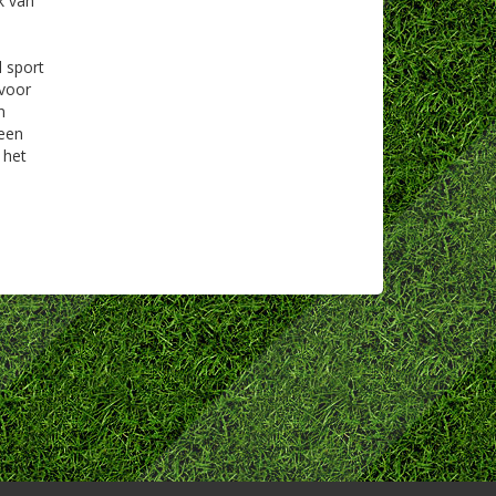
k van
l sport
 voor
n
 een
 het