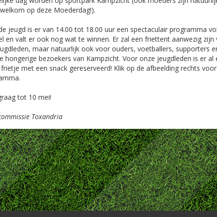
elijke dag worden op sportpark Kampzicht (ook moeders zijn natuurlij
 welkom op deze Moederdag!).
de jeugd is er van 14.00 tot 18.00 uur een spectaculair programma vo
l en valt er ook nog wat te winnen. Er zal een friettent aanwezig zijn
jeugdleden, maar natuurlijk ook voor ouders, voetballers, supporters e
e hongerige bezoekers van Kampzicht. Voor onze jeugdleden is er al
 frietje met een snack gereserveerd! Klik op de afbeelding rechts voor
ramma.
graag tot 10 mei!
commissie Toxandria