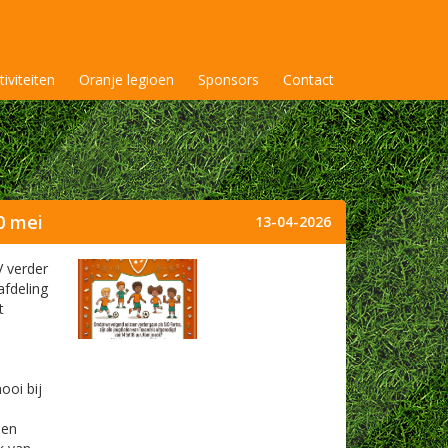
tiviteiten
Oranje legioen
Sponsors
Contact
0 mei
13-04-2026
V verder
afdeling
t
oi bij
een