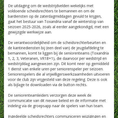
De uitdaging om de wedstrijdvelden wekelijks met
voldoende scheidsrechters te bemannen en om de
bardiensten op de zaterdagmiddagen gevuld te krijgen,
gaat het bestuur van Toxandria vanaf de winterstop van
seizoen 2025-2026, zoals al eerder aangekondigd, met een
gewijzigde werkwijze aan.
De verantwoordelijkheid om de scheidsrechterbeurten en
de kantinediensten bij (een deel van) de jeugdafdeling te
bemannen, komt te liggen bij de seniorenteams (Toxandria
1, 2, 3, Veteranen, VR18+1), die daarvoor per wedstrijd en
wedstrijddag aangewezen zijn. Dit komt neer op gemiddeld
1 dienst van enkele uren per seniorenspeler per seizoen.
Seniorenspelers die al vrijwilligerswerkzaamheden uitvoeren
voor de club zijn vrijgesteld van deze regeling. Deze is ook
als bijlage te downloaden via de button rechts.
De seniorenteamleiders verzorgen deze week de
communicatie van dit nieuwe beleid en de informatie met
indeling via de groepsapp naar de spelers van hun team.
Ingedeelde scheidsrechters communiceren wijzigingen en