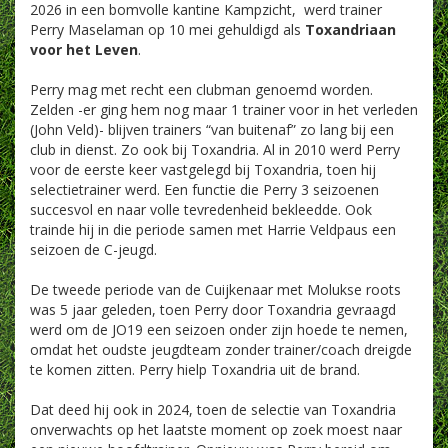
2026 in een bomvolle kantine Kampzicht, werd trainer
Perry Maselaman op 10 mei gehuldigd als
Toxandriaan
voor het Leven
.
Perry mag met recht een clubman genoemd worden.
Zelden -er ging hem nog maar 1 trainer voor in het verleden
(John Veld)- blijven trainers “van buitenaf” zo lang bij een
club in dienst. Zo ook bij Toxandria. Al in 2010 werd Perry
voor de eerste keer vastgelegd bij Toxandria, toen hij
selectietrainer werd. Een functie die Perry 3 seizoenen
succesvol en naar volle tevredenheid bekleedde. Ook
trainde hij in die periode samen met Harrie Veldpaus een
seizoen de C-jeugd.
De tweede periode van de Cuijkenaar met Molukse roots
was 5 jaar geleden, toen Perry door Toxandria gevraagd
werd om de JO19 een seizoen onder zijn hoede te nemen,
omdat het oudste jeugdteam zonder trainer/coach dreigde
te komen zitten. Perry hielp Toxandria uit de brand.
Dat deed hij ook in 2024, toen de selectie van Toxandria
onverwachts op het laatste moment op zoek moest naar