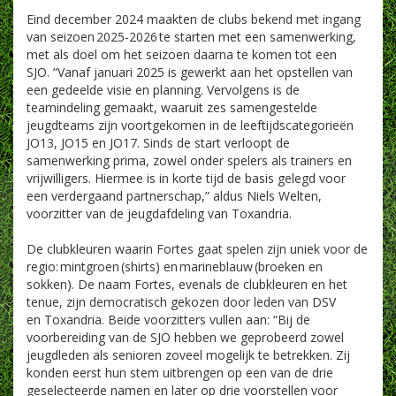
Eind december 2024 maakten de clubs bekend met ingang
van seizoen 2025-2026 te starten met een samenwerking,
met als doel om het seizoen daarna te komen tot een
SJO. “Vanaf januari 2025 is gewerkt aan het opstellen van
een gedeelde visie en planning. Vervolgens is de
teamindeling gemaakt, waaruit zes samengestelde
jeugdteams zijn voortgekomen in de leeftijdscategorieën
JO13, JO15 en JO17. Sinds de start verloopt de
samenwerking prima, zowel onder spelers als trainers en
vrijwilligers. Hiermee is in korte tijd de basis gelegd voor
een verdergaand partnerschap,” aldus Niels Welten,
voorzitter van de jeugdafdeling van Toxandria.
De clubkleuren waarin Fortes gaat spelen zijn uniek voor de
regio: mintgroen (shirts) en marineblauw (broeken en
sokken). De naam Fortes, evenals de clubkleuren en het
tenue, zijn democratisch gekozen door leden van DSV
en Toxandria. Beide voorzitters vullen aan: “Bij de
voorbereiding van de SJO hebben we geprobeerd zowel
jeugdleden als senioren zoveel mogelijk te betrekken. Zij
konden eerst hun stem uitbrengen op een van de drie
geselecteerde namen en later op drie voorstellen voor