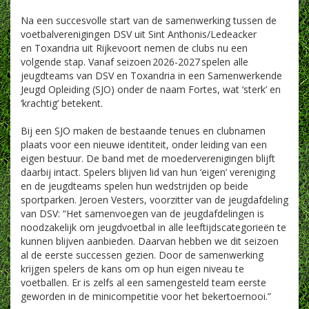
Na een succesvolle start van de samenwerking tussen de
voetbalverenigingen DSV uit Sint Anthonis/Ledeacker
en Toxandria uit Rijkevoort nemen de clubs nu een
volgende stap. Vanaf seizoen 2026-2027 spelen alle
jeugdteams van DSV en Toxandria in een Samenwerkende
Jeugd Opleiding (SJO) onder de naam Fortes, wat ‘sterk’ en
‘krachtig’ betekent.
Bij een SJO maken de bestaande tenues en clubnamen
plaats voor een nieuwe identiteit, onder leiding van een
eigen bestuur. De band met de moederverenigingen blijft
daarbij intact. Spelers blijven lid van hun ‘eigen’ vereniging
en de jeugdteams spelen hun wedstrijden op beide
sportparken. Jeroen Vesters, voorzitter van de jeugdafdeling
van DSV: “Het samenvoegen van de jeugdafdelingen is
noodzakelijk om jeugdvoetbal in alle leeftijdscategorieën te
kunnen blijven aanbieden. Daarvan hebben we dit seizoen
al de eerste successen gezien. Door de samenwerking
krijgen spelers de kans om op hun eigen niveau te
voetballen. Er is zelfs al een samengesteld team eerste
geworden in de minicompetitie voor het bekertoernooi.”