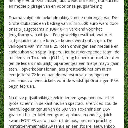
de dag ervoor: 345 zakken, dus wederom een groot succes
en mooie bijdrage van en voor onze jeugdafdeling.
Daarna volgde de bekendmaking van de opbrengst van De
Grote Clubactie: een bedrag van ruim 2.500 euro werd door
onze 5 jeugdteams in JO8-10-11 verdiend voor het
jeugdkamp van dit jaar. Een geweldig resultaat, wat met
luid gejuich door de lotenverkopers werd ontvangen. De
verkopers van minimaal 25 loten ontvingen een medaille en
cadeaubon van Spar Kuipers. Het best verkopende team, de
meiden van Toxandria JO11-4, mag binnenkort met z’n allen
(en de leiders natuurlijk) bij Groentjes een frietje mayo gaan
eten. Topverkoper Florian Jans presteerde het om in z’n
eentje liefst 72 loten aan de man/vrouw te brengen en
verdiende zo twee tickets voor de wedstrijd Groningen-PSV
begin februari.
Na deze prijsuitreiking keek iedereen gespannen naar het
grote scherm in de kantine. Een spectaculaire video zou de
naam, logo en tenue van de SJO van Toxandria en DSV
gaan onthullen. Met een groot applaus en onder gejuich
kwam FORTES als winnaar uit de bus, met een prachtig
mintgroen/marineblauw tenue en een stoere leeuwenkop