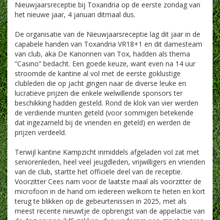
Nieuwjaarsreceptie bij Toxandria op de eerste zondag van
het nieuwe jaar, 4 januari ditmaal dus.
De organisatie van de Nieuwjaarsreceptie lag dit jaar in de
capabele handen van Toxandria VR18+1 en dit damesteam
van club, aka De Kanonnen van Tox, hadden als thema
“Casino” bedacht. Een goede keuze, want even na 14 uur
stroomde de kantine al vol met de eerste goklustige
clubleden die op jacht gingen naar de diverse leuke en
lucratieve prijzen die enkele welwillende sponsors ter
beschikking hadden gesteld. Rond de klok van vier werden
de verdiende munten geteld (voor sommigen betekende
dat ingezameld bij de vrienden en geteld) en werden de
prijzen verdeeld.
Terwijl kantine Kampzicht inmiddels afgeladen vol zat met
seniorenleden, heel veel jeugdleden, vrijwilligers en vrienden
van de club, startte het officiële deel van de receptie.
Voorzitter Cees nam voor de laatste maal als voorzitter de
microfoon in de hand om iedereen welkom te heten en kort
terug te blikken op de gebeurtenissen in 2025, met als
meest recente nieuwtje de opbrengst van de appelactie van