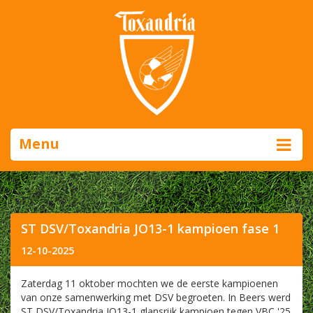
Menu
ST DSV/Toxandria JO13-1 kampioen fase 1
12-10-2025
Zaterdag 11 oktober mochten we de eerste kampioenen
van onze samenwerking met DSV begroeten. In Beers werd
ST DSV/Toxandria JO13-1 glansrijk kampioen tegen VBC '25